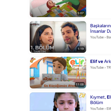
5:07
Duration 1 min
Başkaların
İnsanlar D
Baş
YouTube
›
Ba
1:19
Duration 11 mi
Elif
ve
Ark
TR
YouTube
›
TR
11:08
Duration 7 min
Kıymet,
El
Bölüm
Eli
YouTube
›
Eli