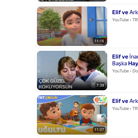
Duration 11 m
Elif
ve
Ark
TR
YouTube
›
TR
11:16
Duration 7 min
Elif
ve
İna
Başka
Hay
Do
YouTube
›
Do
7:39
Duration 11 mi
Elif
ve
Ark
TR
YouTube
›
TR
11:07