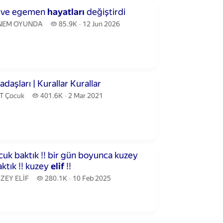
inutes 57 seconds
 ve egemen
hayatları
değiştirdi
NEM OYUNDA.
85.9 thousand views
NEM OYUNDA
85.9K
12 Jun 2026
publication date
nutes 9 seconds
daşları | Kurallar Kurallar
T Çocuk.
401.6 thousand views
T Çocuk
401.6K
2 Mar 2021
publication date
nutes 6 seconds
!! bir gün boyunca kuzey
ve hilale baktık !! kuzey
elif
!!
ZEY ELİF.
280.1 thousand views
ZEY ELİF
280.1K
10 Feb 2025
publication date