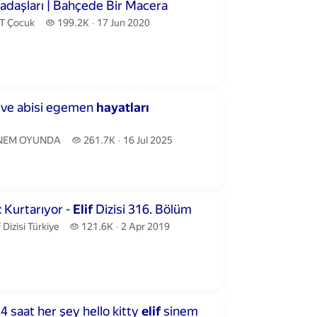
inutes 40 seconds
adaşları | Bahçede Bir Macera
T Çocuk.
199.2 thousand views
T Çocuk
199.2K
17 Jun 2020
publication date
utes 39 seconds
ve abisi egemen
hayatları
NEM OYUNDA.
261.7 thousand views
NEM OYUNDA
261.7K
16 Jul 2025
publication date
nutes 1 second
t
Kurtarıyor -
Elif
Dizisi 316. Bölüm
f Dizisi Türkiye.
121.6 thousand views
f Dizisi Türkiye
121.6K
2 Apr 2019
publication date
inutes 29 seconds
 saat her şey hello kitty
elif
sinem