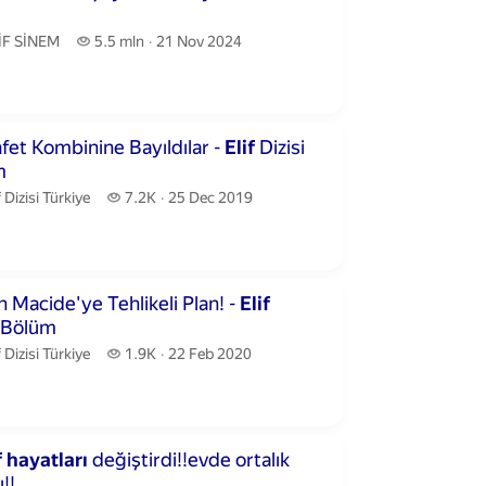
İF SİNEM.
5.5 million views
İF SİNEM
5.5 mln
21 Nov 2024
publication date
utes 14 seconds
afet Kombinine Bayıldılar -
Elif
Dizisi
üm
f Dizisi Türkiye.
7.2 thousand views
f Dizisi Türkiye
7.2K
25 Dec 2019
publication date
utes 18 seconds
Kıymet'ten Macide'ye Tehlikeli Plan! -
Elif
Dizisi 824. Bölüm
f Dizisi Türkiye.
1.9 thousand views
f Dizisi Türkiye
1.9K
22 Feb 2020
publication date
inutes 45 seconds
f
hayatları
değiştirdi!!evde ortalık
!!