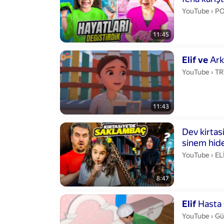
PO
YouTube
›
PO
11:45
Duration 11 m
Elif
ve
Arka
TR
YouTube
›
TR
11:43
Duration 8 min
Dev kirtas
sinem hide
EL
YouTube
›
EL
8:47
Duration 5 min
Elif
Hasta 
Gü
YouTube
›
Gü