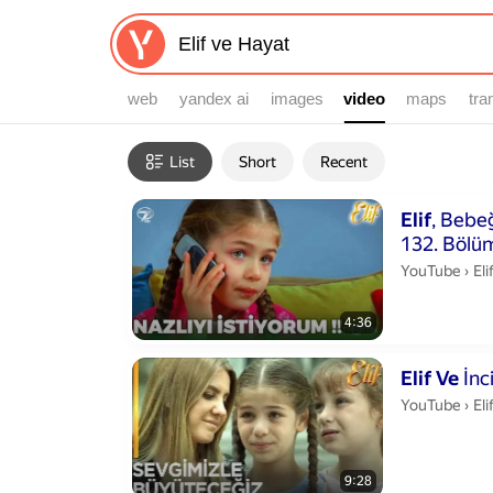
web
yandex ai
images
video
video
maps
tra
Filters
List
Short
Recent
Search results
Duration 4 min
Elif
, Bebeğ
132. Böl
Eli
YouTube
›
Eli
4:36
Duration 9 min
Elif
Ve
İnc
Eli
YouTube
›
Eli
9:28