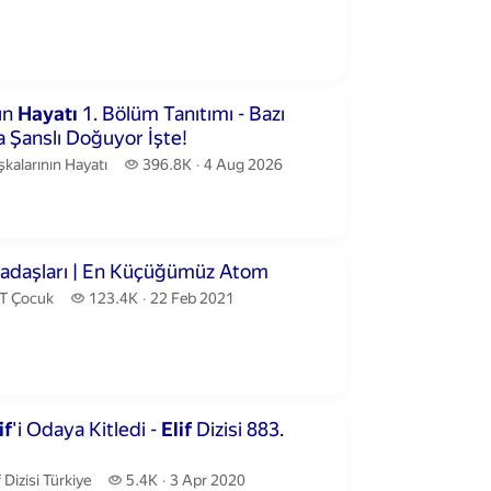
publication date
ute 19 seconds
ın
Hayatı
1. Bölüm Tanıtımı - Bazı
a Şanslı Doğuyor İşte!
kalarının Hayatı.
396.8 thousand views
şkalarının Hayatı
396.8K
4 Aug 2026
publication date
nutes 8 seconds
adaşları | En Küçüğümüz Atom
T Çocuk.
123.4 thousand views
T Çocuk
123.4K
22 Feb 2021
publication date
utes 35 seconds
if
'i Odaya Kitledi -
Elif
Dizisi 883.
f Dizisi Türkiye.
5.4 thousand views
f Dizisi Türkiye
5.4K
3 Apr 2020