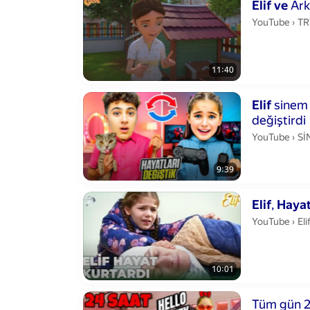
Duration 11 m
Elif
ve
Ark
TR
YouTube
›
TR
11:40
Duration 9 min
Elif
sinem 
değiştirdi
Sİ
YouTube
›
Sİ
9:39
Duration 10 mi
Elif
,
Haya
Eli
YouTube
›
Eli
10:01
Duration 27 m
Tüm gün 24