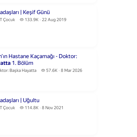
inutes 16 seconds
adaşları | Keşif Günü
T Çocuk.
133.9 thousand views
T Çocuk
133.9K
22 Aug 2019
publication date
utes 39 seconds
n'ın Hastane Kaçamağı - Doktor:
atta
1. Bölüm
ktor: Başka Hayatta.
57.6 thousand views
ktor: Başka Hayatta
57.6K
8 Mar 2026
publication date
nutes 7 seconds
adaşları | Uğultu
T Çocuk.
114.8 thousand views
T Çocuk
114.8K
8 Nov 2021
publication date