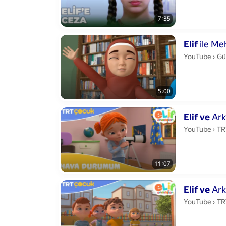
7:35
Duration 5 min
Elif
ile Me
Güz
YouTube
›
Güze
5:00
Duration 11 mi
Elif
ve
Ark
TR
YouTube
›
TR
11:07
Duration 11 m
Elif
ve
Ark
TR
YouTube
›
TR