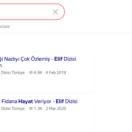
nslate
utes 36 seconds
i Nazlıyı Çok Özlemiş -
Elif
Dizisi
üm
f Dizisi Türkiye.
6.9 thousand views
f Dizisi Türkiye
6.9K
4 Feb 2019
publication date
utes 28 seconds
i Fidana
Hayat
Veriyor -
Elif
Dizisi
f Dizisi Türkiye.
1.3 thousand views
f Dizisi Türkiye
1.3K
2 Mar 2025
publication date