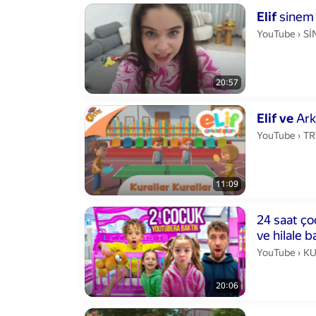
Duration 20 m
Elif
sinem
Sİ
YouTube
›
Sİ
20:57
Duration 11 mi
Elif
ve
Arka
TR
YouTube
›
TR
11:09
Duration 20 mi
24 saat çocuk baktık 
KU
YouTube
›
KU
20:06