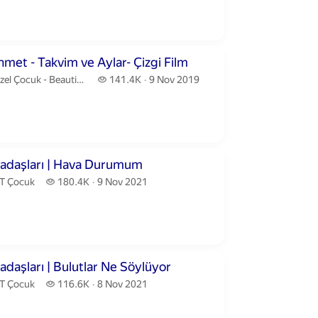
publication date
utes
hmet - Takvim ve Aylar- Çizgi Film
el Çocuk - Beautiful Kids.
141.4 thousand views
l Çocuk - Beautiful Kids
141.4K
9 Nov 2019
publication date
nutes 7 seconds
adaşları | Hava Durumum
T Çocuk.
180.4 thousand views
T Çocuk
180.4K
9 Nov 2021
publication date
inutes 25 seconds
adaşları | Bulutlar Ne Söylüyor
T Çocuk.
116.6 thousand views
T Çocuk
116.6K
8 Nov 2021
publication date