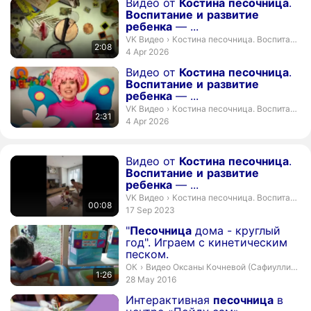
Duration 2 minutes 8 seconds
Видео от
Костина
песочница
.
Воспитание
и
развитие
ребенка
— ...
Костина песочница. Воспитание и
VK Видео
›
Костина песочница. Воспитание и развитие ребенка
2:08
publication date
4 Apr 2026
Duration 2 minutes 31 seconds
Видео от
Костина
песочница
.
Воспитание
и
развитие
ребенка
— ...
Костина песочница. Воспитание и
VK Видео
›
Костина песочница. Воспитание и развитие ребенка
2:31
publication date
4 Apr 2026
Duration 8 seconds
Видео от
Костина
песочница
.
Воспитание
и
развитие
ребенка
— ...
Костина песочница. Воспитание и
VK Видео
›
Костина песочница. Воспитание и развитие ребенка
00:08
publication date
17 Sep 2023
Duration 1 minute 26 seconds
"
Песочница
дома - круглый
год". Играем с кинетическим
песком.
Видео Оксаны Кочневой (Сафиуллиной).
ОК
›
Видео Оксаны Кочневой (Сафиуллиной)
1:26
publication date
28 May 2016
Duration 49 seconds
Интерактивная
песочница
в