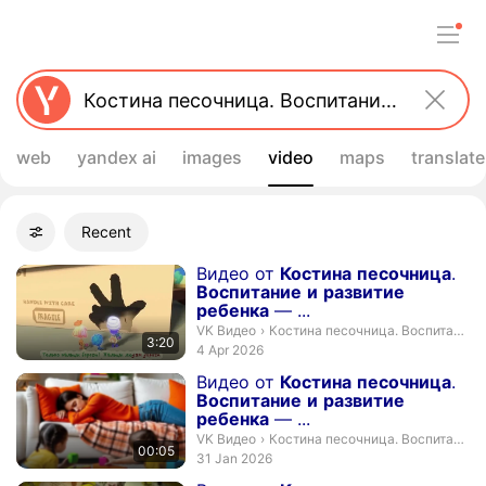
web
yandex ai
images
video
maps
translate
Filters
Recent
Advanced filters
Search results
Duration 3 minutes 20 seconds
Видео от
Костина
песочница
.
Воспитание
и
развитие
ребенка
— ...
Костина песочница. Воспитание и
VK Видео
›
Костина песочница. Воспитание и развитие ребенка
3:20
publication date
4 Apr 2026
Duration 5 seconds
Видео от
Костина
песочница
.
Воспитание
и
развитие
ребенка
— ...
Костина песочница. Воспитание и
VK Видео
›
Костина песочница. Воспитание и развитие ребенка
00:05
publication date
31 Jan 2026