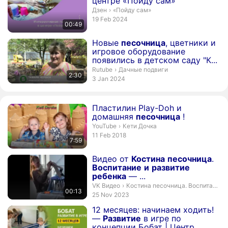
центре «Пойду сам»
«Пойду сам».
Дзен
›
«Пойду сам»
publication date
19 Feb 2024
00:49
Duration 2 minutes 30 seconds
Новые
песочница
, цветники и
игровое оборудование
появились в детском саду "К...
Дачные подвиги.
Rutube
›
Дачные подвиги
2:30
publication date
3 Jan 2024
Duration 7 minutes 59 seconds
Пластилин Play-Doh и
домашняя
песочница
!
Кети Дочка.
YouTube
›
Кети Дочка
publication date
11 Feb 2018
7:59
Duration 13 seconds
Видео от
Костина
песочница
.
Воспитание
и
развитие
ребенка
— ...
Костина песочница. Воспитание и
VK Видео
›
Костина песочница. Воспитание и развитие ребенка
00:13
publication date
25 Nov 2023
Duration 12 minutes 25 seconds
12 месяцев: начинаем ходить!
—
Развитие
в игре по
концепции Бобат | Центр