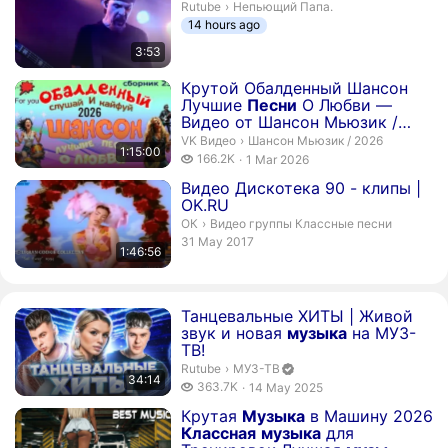
Непьющий Папа..
Rutube
›
Непьющий Папа.
14 hours ago
3:53
Duration 1 hour 15 minutes
Крутой Обалденный Шансон
Лучшие
Песни
О Любви —
Видео от Шансон Мьюзик /
2026
Шансон Мьюзик / 2026.
VK Видео
›
Шансон Мьюзик / 2026
1:15:00
166.2 thousand views
166.2K
1 Mar 2026
publication date
Duration 1 hour 46 minutes 56 seconds
Видео Дискотека 90 - клипы |
OK.RU
Видео группы Классные песни.
ОК
›
Видео группы Классные песни
publication date
31 May 2017
1:46:56
Duration 34 minutes 14 seconds
Танцевальные ХИТЫ | Живой
звук и новая
музыка
на МУЗ-
ТВ!
МУЗ-ТВ. Channel verified
Rutube
›
МУЗ-ТВ
34:14
363.7 thousand views
363.7K
14 May 2025
publication date
Duration 1 hour 5 minutes 18 seconds
Крутая
Музыка
в Машину 2026
Классная
музыка
для