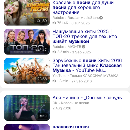
Duration 1 hour 1 minute 59 seconds
Красивые
песни
для души
песни
для хорошего
настроения
RussianMusicStars. Channel verified
Rutube
›
RussianMusicStars
1:01:59
751.4 thousand views
751.4K
8 Jun 2025
publication date
Duration 1 hour 3 minutes 47 seconds
Нашумевшие хиты 2025 |
ТОП-20 треков для тех, кто
живёт
музыкой
МУЗ-ТВ. Channel verified
Rutube
›
МУЗ-ТВ
1:03:47
2.2 million views
2.2 mln
3 Sep 2025
publication date
Duration 23 minutes 58 seconds
Зарубежные
песни
Хиты 2016
Танцевальный микс
Классная
Музыка
- YouTube Mu...
Только КЛАССНАЯ МУЗЫКА.
YouTube
›
Только КЛАССНАЯ МУЗЫКА
23:58
1.8 million views
1.8 mln
27 Sep 2016
publication date
Duration 3 minutes 30 seconds
Аля Чинина - _Обо мне забудь
Классные песни.
ОК
›
Классные песни
publication date
2 Aug 2026
3:30
Duration 3 minutes 53 seconds
классная
песня