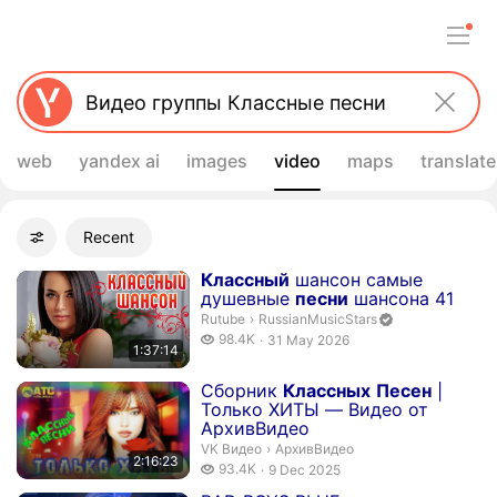
web
yandex ai
images
video
maps
translate
Filters
Recent
Advanced filters
Search results
Duration 1 hour 37 minutes 14 seconds
Классный
шансон самые
душевные
песни
шансона 41
RussianMusicStars. Channel verified
Rutube
›
RussianMusicStars
98.4 thousand views
98.4K
31 May 2026
1:37:14
publication date
Duration 2 hours 16 minutes 23 seconds
Сборник
Классных
Песен
|
Только ХИТЫ — Видео от
АрхивВидео
АрхивВидео.
VK Видео
›
АрхивВидео
2:16:23
93.4 thousand views
93.4K
9 Dec 2025
publication date