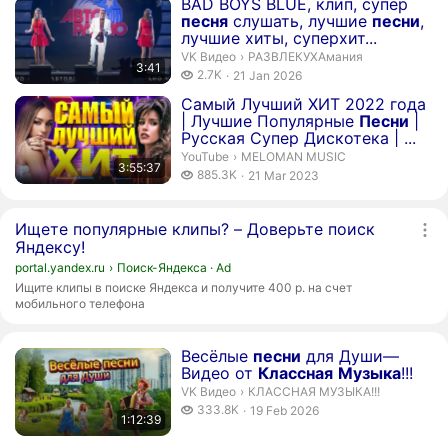
Duration 3 minutes 41 seconds
BAD BOYS BLUE, клип, супер
песня
слушать, лучшие
песни
,
лучшие хиты, суперхит...
РАЗВЛЕКУХАмания.
VK Видео
›
РАЗВЛЕКУХАмания
3:41
2.7 thousand views
2.7K
21 Jan 2026
publication date
Duration 3 hours 55 minutes 37 seconds
Самый Лучший ХИТ 2022 года
| Лучшие Популярные
Песни
|
Русская Супер Дискотека | ...
MELOMAN MUSIC.
YouTube
›
MELOMAN MUSIC
3:55:37
885.3 thousand views
885.3K
21 Mar 2023
publication date
Ищете популярные клипы? – Доверьте поиск
Яндексу!
portal.yandex.ru
›
Поиск-Яндекса
Ad
Ищите клипы в поиске Яндекса и получите 400 р. на счет
мобильного телефона
Duration 1 hour 12 minutes 39 seconds
Весёлые
песни
для Души—
Видео от
Классная
Музыка
!!!
КЛАССНАЯ МУЗЫКА!!!.
VK Видео
›
КЛАССНАЯ МУЗЫКА!!!
333.8 thousand views
333.8K
19 Feb 2026
1:12:39
publication date