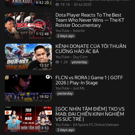
4:42:29
19.1 thousand views
19.1K
30 Jul 2025
Dota Player Reacts To The Best
Team Who Never Wins — The KT
Rolster Documentary
Itsitchii.
YouTube
›
Itsitchii
1:12:46
2 days ago
KÊNH DONATE CỦA TÔI THUẦN
CƯỜNG HÀO ÁC BÁ
Duy Còm.
YouTube
›
Duy Còm
1.2 thousand views
1.2K
yesterday
13:57
FLCN vs RORA | Game 1 | GOTF
2026 | Play-In Stage
Just ML.
YouTube
›
Just ML
yesterday
19:52
[GÓC NHÌN TÂM ĐIỂM] TKO VS
MAB: ĐẠI CHIẾN KINH NGHIỆM
VS SỨC TRẺ |
EA Sports FC Online Vietnam.
YouTube
›
EA Sports FC Online Vietnam
3:53
2 days ago