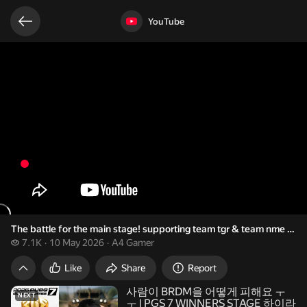
Related videos
Video opened
YouTube
The battle for the main stage! supporting team tgr & team nme in ff
7.1 thousand views
7.1K
10 May 2026
A4 Gamer
The battle for the main stage! supporting te
Like
Share
Report
사람이 BRDM을 어떻게 피해요 ㅜ
NEXT
ㅜ l PGS 7 WINNERS STAGE 하이라