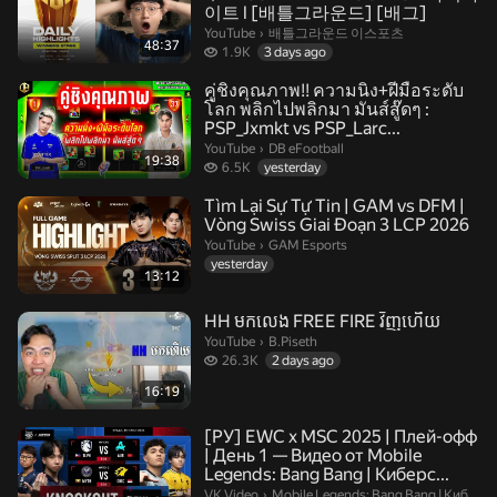
이트 l [배틀그라운드] [배그]
배틀그라운드 이스포츠.
YouTube
›
배틀그라운드 이스포츠
48:37
1.9 thousand views
1.9K
3 days ago
คู่ชิงคุณภาพ!! ความนิ่ง+ฝีมือระดับ
โลก พลิกไปพลิกมา มันส์สู๊ดๆ :
PSP_Jxmkt vs PSP_Larc...
DB eFootball.
YouTube
›
DB eFootball
19:38
6.5 thousand views
6.5K
yesterday
Tìm Lại Sự Tự Tin | GAM vs DFM |
Vòng Swiss Giai Đoạn 3 LCP 2026
GAM Esports.
YouTube
›
GAM Esports
yesterday
13:12
HH មកលេង FREE FIRE វិញហើយ
B.Piseth.
YouTube
›
B.Piseth
26.3 thousand views
26.3K
2 days ago
16:19
[РУ] EWC x MSC 2025 | Плей-офф
| День 1 — Видео от Mobile
Legends: Bang Bang | Киберс...
Mobile Legends: Bang Bang | Киберсп
VK Video
›
Mobile Legends: Bang Bang | Киберспорт