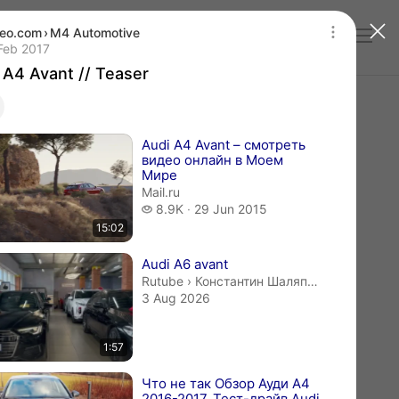
eo.com
›
M4 Automotive
Log in
 A4 Avant // Teaser
lication date 16 Feb 2017
Feb 2017
/ A4 Avant // Teaser
videos
Audi A4 Avant – смотреть
видео онлайн в Моем
Мире
Mail.ru
8.9 thousand views
8.9K
29 Jun 2015
15:02
Audi A6 avant
Константин Шаляпин.
Rutube
›
Константин Шаляпин
3 Aug 2026
1:57
Что не так Обзор Ауди А4
2016-2017. Тест-драйв Audi