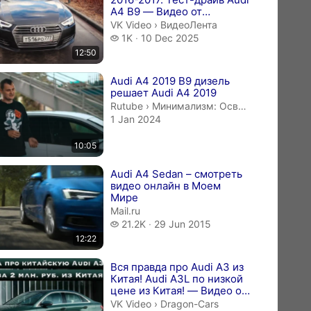
A4 B9 — Видео от
ВидеоЛента
ВидеоЛента.
VK Video
›
ВидеоЛента
1 thousand views
1K
10 Dec 2025
12:50
Audi A4 2019 B9 дизель
решает Audi A4 2019
Минимализм: Освободите Простр
Rutube
›
Минимализм: Освободите Пространство от Хаоса
1 Jan 2024
10:05
Audi A4 Sedan – смотреть
видео онлайн в Моем
Мире
Mail.ru
21.2 thousand views
21.2K
29 Jun 2015
12:22
Вся правда про Audi A3 из
Китая! Audi A3L по низкой
цене из Китая! — Видео от
Dragon-Cars
Dragon-Cars.
VK Video
›
Dragon-Cars