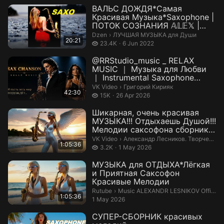
ВАЛЬС ДОЖДЯ*Самая
Красивая Музыка*Saxophone |
ПОТОК СОЗНАНИЯ 𝔸𝕃𝔼𝕏 |
Дзен
ЛУЧШАЯ МУЗЫКА для Души.
Dzen
›
ЛУЧШАЯ МУЗЫКА для Души
20:21
23.4 thousand views
23.4K
6 Jun 2022
@RRStudio_music _ RELAX
MUSIC ｜ Музыка для Любви
｜ Instrumental Saxophone
Lounge Mix ...
Григорий Кирияк.
VK Video
›
Григорий Кирияк
42:30
15 thousand views
15K
26 Apr 2026
Шикарная, очень красивая
МУЗЫКА!!! Отдыхаешь Душой!!!
Мелодии саксофона сборник
— Вид...
Александр Лесников. Творчество.
VK Video
›
Александр Лесников. Творчество.
1:05:36
3.2 thousand views
3.2K
1 May 2026
МУЗЫКА для ОТДЫХА*Лёгкая
и Приятная Саксофон
Красивые Мелодии
Music ALEXANDR LESNIKOV Official 
Rutube
›
Music ALEXANDR LESNIKOV Official Музыка
1:05:36
1 May 2026
СУПЕР-СБОРНИК красивых