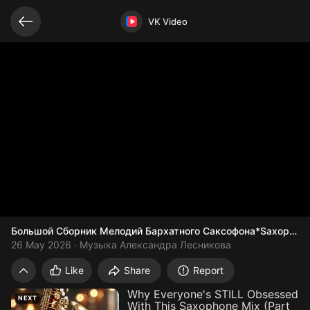
Related videos
Video opened
VK Video
Большой Сборник Мелодий Бархатного Саксофона*Saxophone
26 May 2026
Музыка Александра Лесникова
Большой Сборник Мелодий Бархатного 
Like
Share
Report
Why Everyone's STILL Obsessed
NEXT
With This Saxophone Mix (Part