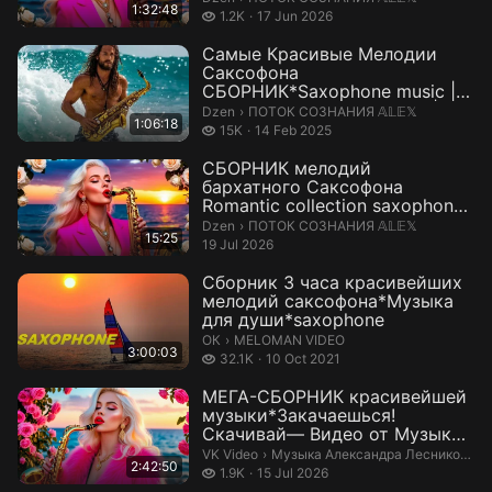
1:32:48
1.2 thousand views
1.2K
17 Jun 2026
Самые Красивые Мелодии
Саксофона
СБОРНИК*Saxophone music |
ПОТОК СОЗНАНИЯ 𝔸𝕃𝔼𝕏 | ...
ПОТОК СОЗНАНИЯ 𝔸𝕃𝔼𝕏.
Dzen
›
ПОТОК СОЗНАНИЯ 𝔸𝕃𝔼𝕏
1:06:18
15 thousand views
15K
14 Feb 2025
СБОРНИК мелодий
бархатного Саксофона
Romantic collection saxophone |
ПОТОК СОЗНАНИЯ ...
ПОТОК СОЗНАНИЯ 𝔸𝕃𝔼𝕏.
Dzen
›
ПОТОК СОЗНАНИЯ 𝔸𝕃𝔼𝕏
15:25
19 Jul 2026
Сборник 3 часа красивейших
мелодий саксофона*Музыка
для души*saxophone
MELOMAN VIDEO.
ОК
›
MELOMAN VIDEO
3:00:03
32.1 thousand views
32.1K
10 Oct 2021
МЕГА-СБОРНИК красивейшей
музыки*Закачаешься!
Скачивай— Видео от Музыка
Александра Лес...
Музыка Александра Лесникова.
VK Video
›
Музыка Александра Лесникова
2:42:50
1.9 thousand views
1.9K
15 Jul 2026