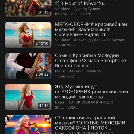
2) 1 Hour of Powerfu...
Эдуард Туниев.
VK Video
›
Эдуард Туниев
1:01:33
6.5 thousand views
6.5K
21 Jun 2026
МЕГА-СБОРНИК красивейшей
музыки!!! Закачаешься!
Скачивай— Видео от
Александр Лесников...
Александр Лесников Муздизайнер
VK Video
›
Александр Лесников Муздизайнер Торжеств
2:42:50
15 Jul 2026
Самые Красивые Мелодии
Саксофона*3 часа Saxophone
Beautiful music
Михаил Шалимов.
Mail.ru
›
Михаил Шалимов
3:00:22
17 Sep 2021
Эту Музыку ищут
все!*СБОРНИК романтических
мелодий саксофона
ПОТОК СОЗНАНИЯ 𝔸𝕃𝔼𝕏.
Dzen
›
ПОТОК СОЗНАНИЯ 𝔸𝕃𝔼𝕏
44:17
20 Jun 2026
Сборник очень красивой
музыки*ЗОЛОТЫЕ МЕЛОДИИ
САКСОФОНА | ПОТОК
СОЗНАНИЯ 𝔸𝕃𝔼𝕏 | Д...
ПОТОК СОЗНАНИЯ 𝔸𝕃𝔼𝕏.
Dzen
›
ПОТОК СОЗНАНИЯ 𝔸𝕃𝔼𝕏