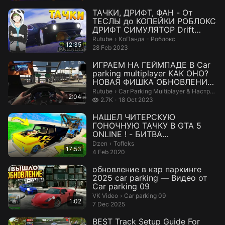
ТАЧКИ, ДРИФТ, ФАН - От
ТЕСЛЫ до КОПЕЙКИ РОБЛОКС
ДРИФТ СИМУЛЯТОР Drift
Paradise
КоПанда - Роблокс.
Rutube
›
КоПанда - Роблокс
12:35
28 Feb 2023
ИГРАЕМ НА ГЕЙМПАДЕ В Car
parking multiplayer КАК ОНО?
НОВАЯ ФИШКА ОБНОВЛЕНИЯ
В КАР ПА...
Car Parking Multiplayer & Настройки.
Rutube
›
Car Parking Multiplayer & Настройки
12:04
2.7 thousand views
2.7K
18 Oct 2023
НАШЕЛ ЧИТЕРСКУЮ
ГОНОЧНУЮ ТАЧКУ В GTA 5
ONLINE ! - БИТВА
ЭВАКУАТОРОВ В ГТА 5
Tofleks.
Dzen
›
Tofleks
17:53
ОНЛАЙН
4 Feb 2020
обновление в кар паркинге
2025 car parking — Видео от
Car parking 09
Car parking 09.
VK Video
›
Car parking 09
1:02
7 Dec 2025
BEST Track Setup Guide For