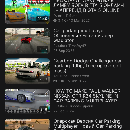
ПРОКАЧАЛ ТАЧКУ НУБА В
ЛАМБУ БОГА В ГТА 5 ОНЛАЙН
! - АПГРЕЙД В GTA 5 ONLINE
Tofleks.
Dzen
›
Tofleks
20:45
3.4 thousand views
3.4K
10 Mar 2023
Car parking multiplayer.
Обновление Ferrari и Jeep
Gladiator
Timofey47.
Rutube
›
Timofey47
11:33
23 Sep 2025
Gearbox Dodge Challenger car
parking 99hp, Tune up (no edit
mass)
Bonex cpm.
YouTube
›
Bonex cpm
2:33
7.1 thousand views
7.1K
6 Dec 2022
HOW TO MAKE PAUL WALKER
NISSAN GTR R34 SKYLINE IN
CAR PARKING MULTIPLAYER
Ниссан-драйв.
Rutube
›
Ниссан-драйв
9:18
22 Feb 2024
Оперская Версия Car Parking
Multiplayer Новый Car Parking