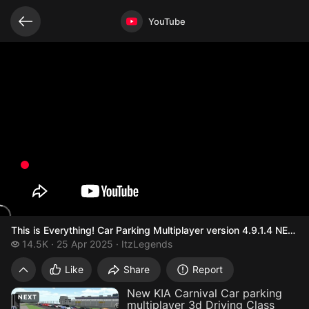
Related videos
Video opened
YouTube
This is Everything! Car Parking Multiplayer version 4.9.1.4 NE
14.5 thousand views
14.5K
25 Apr 2025
ItzLegends
This is Everything! Car Parking
Like
Share
Report
New KIA Carnival Car parking
NEXT
multiplayer 3d Driving Class