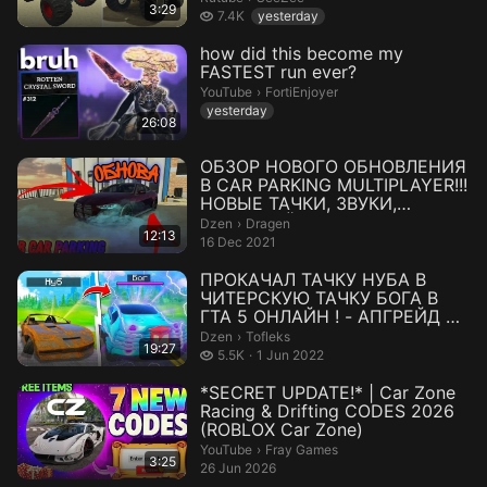
3:29
7.4 thousand views
7.4K
yesterday
how did this become my
FASTEST run ever?
FortiEnjoyer.
YouTube
›
FortiEnjoyer
yesterday
26:08
ОБЗОР НОВОГО ОБНОВЛЕНИЯ
В CAR PARKING MULTIPLAYER!!!
НОВЫЕ ТАЧКИ, ЗВУКИ,
ИНТЕРФЕЙС!!!
Dragen.
Dzen
›
Dragen
12:13
16 Dec 2021
ПРОКАЧАЛ ТАЧКУ НУБА В
ЧИТЕРСКУЮ ТАЧКУ БОГА В
ГТА 5 ОНЛАЙН ! - АПГРЕЙД В
GTA 5 ONLINE
Tofleks.
Dzen
›
Tofleks
19:27
5.5 thousand views
5.5K
1 Jun 2022
*SECRET UPDATE!* | Car Zone
Racing & Drifting CODES 2026
(ROBLOX Car Zone)
Fray Games.
YouTube
›
Fray Games
3:25
26 Jun 2026