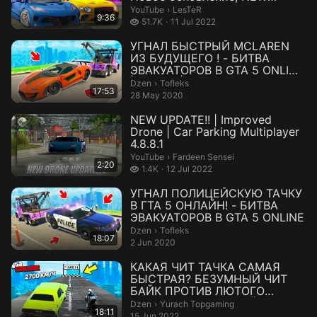
UPDATE CPM
LesTeR.
YouTube
›
LesTeR
9:36
51.7 thousand views
51.7K
11 Jul 2022
УГНАЛ БЫСТРЫЙ MCLAREN
ИЗ БУДУЩЕГО ! - БИТВА
ЭВАКУАТОРОВ В GTA 5 ONLINE
| Tofleks | Дз...
Tofleks.
Dzen
›
Tofleks
17:53
28 May 2020
NEW UPDATE!! | Improved
Drone | Car Parking Multiplayer
4.8.8.1
Fardeen Sensei.
YouTube
›
Fardeen Sensei
2:20
1.4 thousand views
1.4K
12 Jul 2022
УГНАЛ ПОЛИЦЕЙСКУЮ ТАЧКУ
В ГТА 5 ОНЛАЙН! - БИТВА
ЭВАКУАТОРОВ В GTA 5 ONLINE
Tofleks.
Dzen
›
Tofleks
18:07
2 Jun 2020
КАКАЯ ЧИТ ТАЧКА САМАЯ
БЫСТРАЯ? БЕЗУМНЫЙ ЧИТ
БАЙК ПРОТИВ ЛЮТОГО
ДРАГСТЕРА! ДРАГ РЕЙСИН...
Yurach Topgaming.
Dzen
›
Yurach Topgaming
18:11
15 Jun 2022