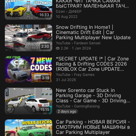
КАКАЯ ЧИТ ТАЧКА САМАЯ
БЫСТРАЯ? МАЛЕНЬКАЯ ТАЧКА
ПРОТИВ ЧИТ...
ДИФЕР.
Dzen
›
ДИФЕР
16:33
10 Aug 2022
Snow Drifting In Home1 |
Cinematic Drift Edit | Car
Parking Multiplayer New Update
Fardeen Sensei.
YouTube
›
Fardeen Sensei
2:30
2.3 thousand views
2.3K
1 Jan 2024
*SECRET UPDATE !* | Car Zone
Racing & Drifting CODES 2026
(ROBLOX Car Zone UPDATE...
Fray Games.
YouTube
›
Fray Games
3:19
31 Jul 2026
New Sorento car Stuck in
Parking Garage - 3D Driving
Class - Car Game - 3D Driving
Cl...
GamingRaising.
YouTube
›
GamingRaising
15:15
2 days ago
Car Parking - НОВАЯ ВЕРСИЯ -
СМОТРИМ НОВЫЕ МАШИНЫ в
Car Parking Multiplayer