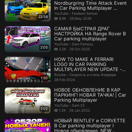
Nordburgring Time Attack Event
In Car Parking Multiplayer ...
Fardeen Sensei.
YouTube
›
Fardeen Sensei
22:38
8.9 thousand views
8.9K
29 May 2026
САМАЯ БЫСТРАЯ ДРАГ
НАСТРОЙКА НА Range Rover В
Car parking multiplayer
Sam Famous.
YouTube
›
Sam Famous
2:05
2.5 thousand views
2.5K
26 Oct 2025
HOW TO MAKE A FERRARI
LOGO IN CAR PARKING
MULTIPLAYER NEW UPDATE -
DESIGN CAR
Скорость и стиль Феррари.
Rutube
›
Скорость и стиль Феррари
1:50
28 Feb 2024
НОВОЕ ОБНОВЛЕНИЕ В КАР
ПАРКИНГ! НОВАЯ ТАЧКА! | Car
Parking Multiplayer
Sam 23.
YouTube
›
Sam 23
1:02
1.3 thousand views
1.3K
29 Jan 2022
НОВЫЙ BENTLEY и CORVETTE
В Car parking multiplayer l
Новое обновление, NEW