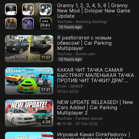
Granny 1, 2, 3, 4, 5, 6 | Granny
New Mod | Dvloper New Game
Update
Amazing Gamingz.
YouTube
›
Amazing Gamingz
25:43
10 hours ago
Я разбогател с новым
обвесом! | Car Parking
Multiplayer
Bonex cpm.
YouTube
›
Bonex cpm
11:27
10 hours ago
КАКАЯ ЧИТ ТАЧКА САМАЯ
БЫСТРАЯ? МАЛЕНЬКАЯ ТАЧКА
ПРОТИВ ЧИТ ТАЧКИ? ДРАГ
РЕЙСИНГ В GTA 5...
ДИФЕР.
Dzen
›
ДИФЕР
17:21
19 Oct 2023
NEW UPDATE RELEASED! | New
Cars Added | Car Parking
Multiplayer 2
Fardeen Sensei.
YouTube
›
Fardeen Sensei
4:39
10.6 thousand views
10.6K
20 Feb 2026
Игровой Канал DimkFedorov |