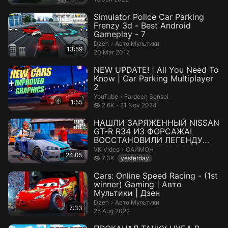
Simulator Police Car Parking
Frenzy 3d - Best Android
Gameplay - 7
Авто Мультики.
Dzen
›
Авто Мультики
13:59
20 Mar 2017
NEW UPDATE! | All You Need To
Know | Car Parking Multiplayer
2
Fardeen Sensei.
YouTube
›
Fardeen Sensei
1:55
2.6 thousand views
2.6K
21 Nov 2024
НАШЛИ ЗАРЯЖЕННЫЙ NISSAN
GT-R R34 ИЗ ФОРСАЖА!
ВОССТАНОВИЛИ ЛЕГЕНДУ
ГОНОК! ШКОЛЬНЫЕ БУД...
САЙМОН.
VK Video
›
САЙМОН
24:05
7.3 thousand views
7.3K
yesterday
Cars: Online Speed Racing - (1st
winner) Gaming | Авто
Мультики | Дзен
Авто Мультики.
Dzen
›
Авто Мультики
7:33
25 Aug 2022