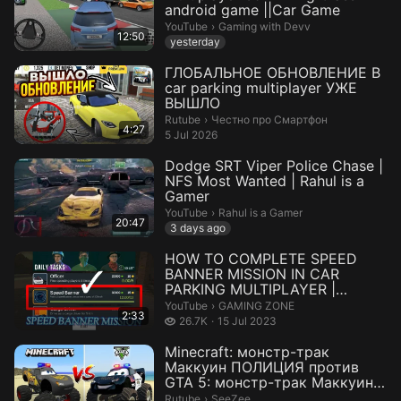
android game ||Car Game
Gaming with Devv.
YouTube
›
Gaming with Devv
12:50
yesterday
ГЛОБАЛЬНОЕ ОБНОВЛЕНИЕ В
car parking multiplayer УЖЕ
ВЫШЛО
Честно про Смартфон.
Rutube
›
Честно про Смартфон
4:27
5 Jul 2026
Dodge SRT Viper Police Chase |
NFS Most Wanted | Rahul is a
Gamer
Rahul is a Gamer.
YouTube
›
Rahul is a Gamer
20:47
3 days ago
HOW TO COMPLETE SPEED
BANNER MISSION IN CAR
PARKING MULTIPLAYER |
GAMING ZONE #1kcrea...
GAMING ZONE.
YouTube
›
GAMING ZONE
2:33
26.7 thousand views
26.7K
15 Jul 2023
Minecraft: монстр-трак
Маккуин ПОЛИЦИЯ против
GTA 5: монстр-трак Маккуин
ПОЛИЦИЯ — кт...
SeeZee.
Rutube
›
SeeZee