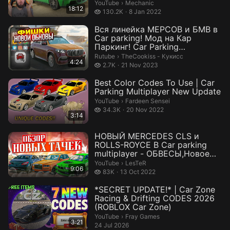
Mechanic.
YouTube
›
Mechanic
18:12
130.2 thousand views
130.2K
8 Jan 2022
Вся линейка МЕРСОВ и БМВ в
Car parking! Мод на Кар
Паркинг! Car Parking
Multiplayer
TheCookiss - Кукисс.
Rutube
›
TheCookiss - Кукисс
4:24
2.7 thousand views
2.7K
21 Nov 2023
Best Color Codes To Use | Car
Parking Multiplayer New Update
Fardeen Sensei.
YouTube
›
Fardeen Sensei
34.3 thousand views
34.3K
20 Nov 2022
3:14
НОВЫЙ MERCEDES CLS и
ROLLS-ROYCE В Car parking
multiplayer - ОБВЕСЫ,Новое
обновление,...
LesTeR.
YouTube
›
LesTeR
9:06
83 thousand views
83K
13 Oct 2022
*SECRET UPDATE!* | Car Zone
Racing & Drifting CODES 2026
(ROBLOX Car Zone)
Fray Games.
YouTube
›
Fray Games
3:21
24 Jul 2026