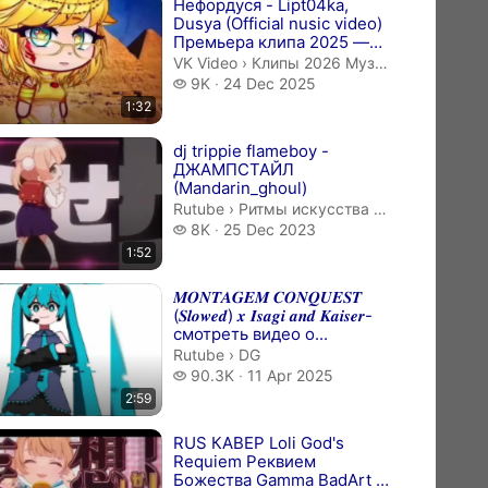
Нефордуся - Lipt04ka,
Dusya (Official nusic video)
Премьера клипа 2025 —
Видео от Клипы 2026
Клипы 2026 Музыка.
VK Video
›
Клипы 2026 Музыка
Музыка
9 thousand views
9K
24 Dec 2025
1:32
dj trippie flameboy -
ДЖАМПСТАЙЛ
(Mandarin_ghoul)
Ритмы искусства движения.
Rutube
›
Ритмы искусства движения
8 thousand views
8K
25 Dec 2023
1:52
𝑴𝑶𝑵𝑻𝑨𝑮𝑬𝑴 𝑪𝑶𝑵𝑸𝑼𝑬𝑺𝑻
(𝑺𝒍𝒐𝒘𝒆𝒅) 𝒙 𝑰𝒔𝒂𝒈𝒊 𝒂𝒏𝒅 𝑲𝒂𝒊𝒔𝒆𝒓-
смотреть видео о...
DG.
Rutube
›
DG
90.3 thousand views
90.3K
11 Apr 2025
2:59
RUS КАВЕР Loli God's
Requiem Реквием
Божества Gamma BadArt Ui