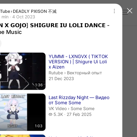
uTube
›
DEADLY PXISON 不滅
Log in
𝗡 𝗫 𝗚𝗢𝗝𝗢] 𝗦𝗛𝗜𝗚𝗨𝗥𝗘 𝗜𝗨 𝗟𝗢𝗟𝗜 𝗗𝗔𝗡𝗖𝗘 - 
illion views
 mln
4 Oct 2023
Publication date 4 Oct 2023
𝗡 𝗫 𝗚𝗢𝗝𝗢] 𝗦𝗛𝗜𝗚𝗨𝗥𝗘 𝗜𝗨 𝗟𝗢𝗟𝗜 𝗗𝗔𝗡𝗖𝗘 -
be Music
videos
YUMMI - LXNGVX ( TIKTOK
VERSION ) | Shigure Ui Loli
x Aizen
Векторный опыт.
Rutube
›
Векторный опыт
21 Dec 2023
1:36
Last Rizzday Night — Видео
от Some Some
Some Some.
VK Video
›
Some Some
5.3 thousand views
5.3K
27 Feb 2025
1:03