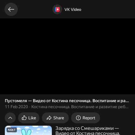
Related videos
Video opened
VK Video
Пустомеля — Видео от Костина песочница. Воспи
11 Feb 2020
Костина песочница. Воспитание и развитие ребенка
Like
Share
Report
Зарядка со Смешариками —
NEXT
Видео от Костина песочница.