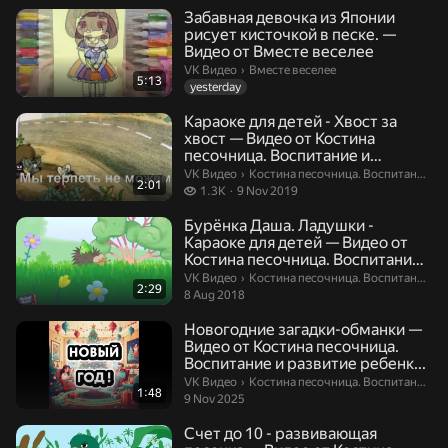
Забавная девочка из Японии
рисует кисточкой в песке. —
Видео от Вместе веселее
Вместе веселее.
VK Видео
›
Вместе веселее
5:13
yesterday
Караоке для детей - Хвост за
хвост — Видео от Костина
песочница. Воспитание и
развити...
Костина песочница. Воспитание и р
VK Видео
›
Костина песочница. Воспитание и развитие ребенка
2:01
1.3 thousand views
1.3K
9 Nov 2019
Бурёнка Даша. Ладушки -
Караоке для детей — Видео от
Костина песочница. Воспитание
и ...
Костина песочница. Воспитание и р
VK Видео
›
Костина песочница. Воспитание и развитие ребенка
2:29
8 Aug 2018
Новогодние загадки-обманки —
Видео от Костина песочница.
Воспитание и развитие ребенк...
Костина песочница. Воспитание и р
VK Видео
›
Костина песочница. Воспитание и развитие ребенка
1:48
9 Nov 2025
Счет до 10 - развивающая