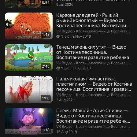
8:54
9 Jan 2026
Караоке для детей - Рыжий
рыжий конопатый — Видео от
Костина песочница. Воспитание
и ...
Костина песочница. Воспитание и р
VK Видео
›
Костина песочница. Воспитание и развитие ребенка
1:48
1.8 thousand views
1.8K
9 Nov 2019
Танец маленьких утят — Видео
от Костина песочница.
Воспитание и развитие ребенка
Костина песочница. Воспитание и р
VK Видео
›
Костина песочница. Воспитание и развитие ребенка
2:48
1.6 thousand views
1.6K
31 Jul 2018
Пальчиковая гимнастика с
пластилином — Видео от Костина
песочница. Воспитание и разви...
Костина песочница. Воспитание и р
VK Видео
›
Костина песочница. Воспитание и развитие ребенка
1:00
3 Aug 2021
Поем с Машей - Ария Свиньи —
Видео от Костина песочница.
Воспитание и развитие ребенк...
Костина песочница. Воспитание и р
VK Видео
›
Костина песочница. Воспитание и развитие ребенка
1:18
16 Aug 2019