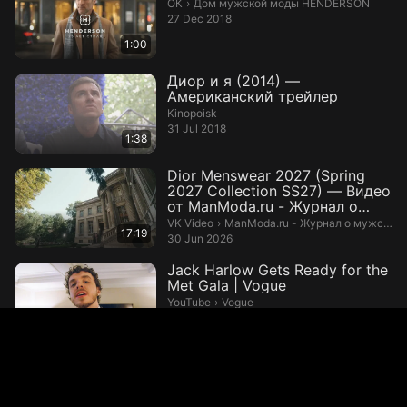
Дом мужской моды HENDERSON.
ОК
›
Дом мужской моды HENDERSON
27 Dec 2018
1:00
Диор и я (2014) —
Американский трейлер
Kinopoisk
31 Jul 2018
1:38
Dior Menswear 2027 (Spring
2027 Collection SS27) — Видео
от ManModa.ru - Журнал о
муж...
ManModa.ru - Журнал о мужской м
VK Video
›
ManModa.ru - Журнал о мужской моде и стиле
17:19
30 Jun 2026
Jack Harlow Gets Ready for the
Met Gala | Vogue
Vogue.
YouTube
›
Vogue
725.5 thousand views
725.5K
4 May 2022
3:05
JOOP! Fall/Winter 2018
JOOP!.
YouTube
›
JOOP!
7.3 thousand views
7.3K
5 Sep 2018