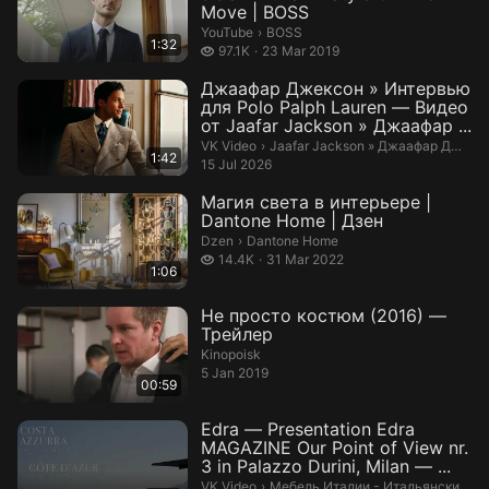
Move | BOSS
BOSS.
YouTube
›
BOSS
1:32
97.1 thousand views
97.1K
23 Mar 2019
Джаафар Джексон » Интервью
для Polo Palph Lauren — Видео
от Jaafar Jackson » Джаафар ...
Jaafar Jackson » Джаафар Джексо
VK Video
›
Jaafar Jackson » Джаафар Джексон
1:42
15 Jul 2026
Магия света в интерьере |
Dantone Home | Дзен
Dantone Home.
Dzen
›
Dantone Home
14.4 thousand views
14.4K
31 Mar 2022
1:06
Не просто костюм (2016) —
Трейлер
Kinopoisk
5 Jan 2019
00:59
Edra — Presentation Edra
MAGAZINE Our Point of View nr.
3 in Palazzo Durini, Milan — ...
Мебель Италии - Итальянские ин
VK Video
›
Мебель Италии - Итальянские интерьеры ПроСтудио