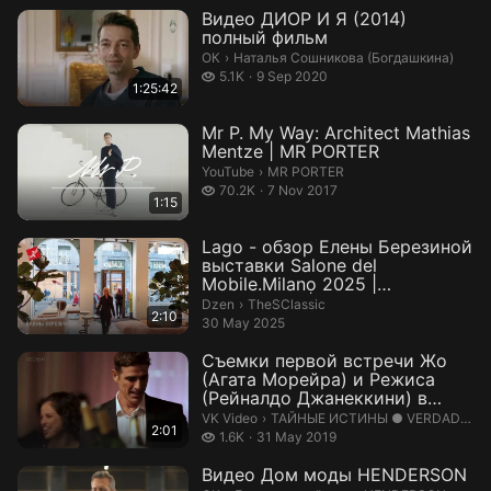
Видео ДИОР И Я (2014)
полный фильм
Наталья Сошникова (Богдашкина).
ОК
›
Наталья Сошникова (Богдашкина)
5.1 thousand views
5.1K
9 Sep 2020
1:25:42
Mr P. My Way: Architect Mathias
Mentze | MR PORTER
MR PORTER.
YouTube
›
MR PORTER
70.2 thousand views
70.2K
7 Nov 2017
1:15
Lago - обзор Елены Березиной
выставки Salone del
Mobile.Milano 2025 |
TheSClassic | Д...
TheSClassic.
Dzen
›
TheSClassic
2:10
30 May 2025
Съемки первой встречи Жо
(Агата Морейра) и Режиса
(Рейналдо Джанеккини) в
новелле &qu...
ТАЙНЫЕ ИСТИНЫ ● VERDADES S
VK Video
›
ТАЙНЫЕ ИСТИНЫ ● VERDADES SECRETAS
2:01
1.6 thousand views
1.6K
31 May 2019
Видео Дом моды HENDERSON