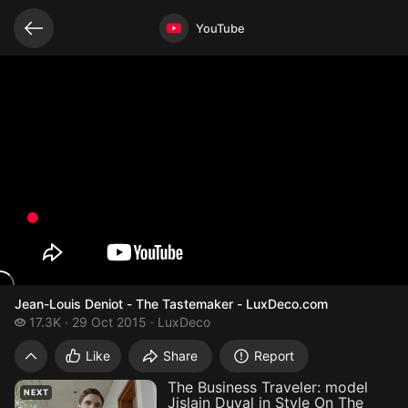
Related videos
Video opened
YouTube
Jean-Louis Deniot - The Tastemaker - LuxDeco.com
17.3 thousand views
17.3K
29 Oct 2015
LuxDeco
Jean-Louis Deniot - The Tastemaker - L
Like
Share
Report
The Business Traveler: model
NEXT
Jislain Duval in Style On The