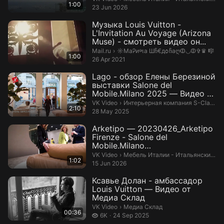
1:00
23 Jun 2026
Музыка Louis Vuitton -
L'Invitation Au Voyage (Arizona
Muse) - смотреть видео он...
☼МаᎮиભа Шჩ€дѻჩаღↀ◡ↀ✞♛ 🎼.
Mail.ru
›
☼МаᎮиભа Шჩ€дѻჩаღↀ◡ↀ✞♛ 🎼
1:00
26 Apr 2021
Lago - обзор Елены Березиной
выставки Salone del
Mobile.Milano 2025 — Видео от
Интерь...
Интерьерная компания S-Classic.
VK Video
›
Интерьерная компания S-Classic
2:10
28 May 2025
Arketipo — 20230426_Arketipo
Firenze - Salone del
Mobile.Milano
2023_8HZ_FtxNl3Y — Ви...
Мебель Италии - Итальянские ин
VK Video
›
Мебель Италии - Итальянские интерьеры ПроСтудио
1:02
15 Jun 2026
Ксавье Долан - амбассадор
Louis Vuitton — Видео от
Медиа Склад
Медиа Склад.
VK Video
›
Медиа Склад
00:36
6 thousand views
6K
24 Sep 2025