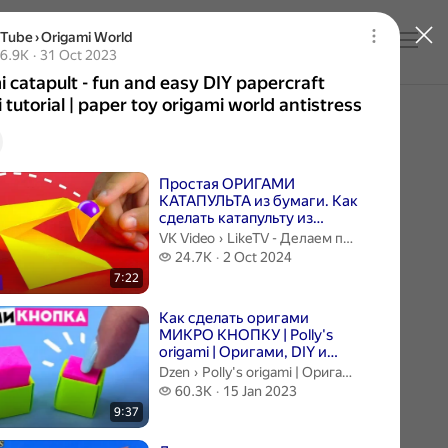
uTube
›
Origami World
Log in
 catapult - fun and easy DIY papercraft origami tut
9 thousand views
6.9K
31 Oct 2023
Publication date 31 Oct 2023
 catapult - fun and easy DIY papercraft
 tutorial | paper toy origami world antistress
videos
Простая ОРИГАМИ
КАТАПУЛЬТА из бумаги. Как
сделать катапульту из
бумаги А4 без клея. Легкая
LikeTV - Делаем поделки из бумаг
VK Video
›
LikeTV - Делаем поделки из бумаги!
поделка —...
24.7 thousand views
24.7K
2 Oct 2024
7:22
Как сделать оригами
МИКРО КНОПКУ | Polly's
origami | Оригами, DIY и
поделки из бумаги | Дзен
Polly's origami | Оригами, DIY и подел
Dzen
›
Polly's origami | Оригами, DIY и поделки из бумаги
60.3 thousand views
60.3K
15 Jan 2023
9:37