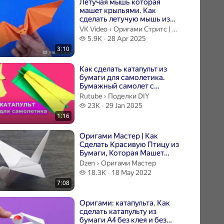
Летучая мышь которая
машет крыльями. Как
сделать летучую мышь из
бумаги. #Оригами
Оригами Стритс | Оригами | Поде
VK Video
›
Оригами Стритс | Оригами | Поделки из бумаги
#СделайСам@Origam...
5.9 thousand views
5.9K
28 Apr 2025
3:10
Как сделать катапульт из
бумаги для самолетика.
Бумажный самолет с
катапультой
Поделки DIY.
Rutube
›
Поделки DIY
23 thousand views
23K
29 Jan 2025
1:16
Оригами Мастер | Как
Сделать Красивую Птицу из
Бумаги, Которая Машет
Крыльями | ОРИГАМИ
Оригами Мастер.
Dzen
›
Оригами Мастер
18.3 thousand views
18.3K
18 May 2022
7:08
Оригами: катапульта. Как
сделать катапульту из
бумаги А4 без клея и без