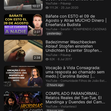
Pduesp.
YouTube
›
Pduesp
10:27
111.2 thousand views
111.2K
25 Jun 2020
Báñate con ESTO el 09 de
Agosto y Atrae MUCHO Dinero |
Enseñanza Budista
Serafin - ROMPIENDO CADENAS.
YouTube
›
Serafin - ROMPIENDO CADENAS
2:27
yesterday
Badezimmer Waschbecken
Ablauf Stopfen einstellen
Undichten Exzenter Stopfen
repariere...
Pduesp.
YouTube
›
Pduesp
2:38
62 thousand views
62K
6 Jul 2017
Vocação à Vida Consagrada:
uma resposta ao chamado sem
medo.| Carolina Baldez |
Grupo...
Comunidade Filhos de João Batista.
YouTube
›
Comunidade Filhos de João Batista
2 hours ago
COMPILADO PARANORMAL:
Relatos Reales del Tue-Tue, El
Mandinga y Duendes del Campo
| E...
Visitantescl.
YouTube
›
Visitantescl
9 hours ago