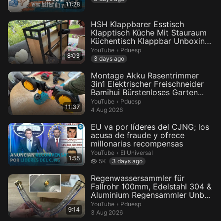
11:28
HSH Klappbarer Esstisch
Klapptisch Küche Mit Stauraum
Küchentisch Klappbar Unboxing
u...
Pduesp.
YouTube
›
Pduesp
8:03
3 days ago
Montage Akku Rasentrimmer
3in1 Elektrischer Freischneider
Bamihui Bürstenloses Garten...
Pduesp.
YouTube
›
Pduesp
11:37
4 Aug 2026
EU va por líderes del CJNG; los
acusa de fraude y ofrece
millonarias recompensas
El Universal.
YouTube
›
El Universal
1:55
5 thousand views
5K
3 days ago
Regenwassersammler für
Fallrohr 100mm, Edelstahl 304 &
Aluminium Regensammler Unb...
Pduesp.
YouTube
›
Pduesp
9:14
3 Aug 2026