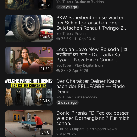
Business Buddha.
YouTube
›
Business Buddha
30:52
3 days ago
PKW Scheibenbremse warten
bei Schleifgeräuschen oder
Quietschen Renault Twingo 2
Anle...
Pduesp.
YouTube
›
Pduesp
13:06
76.6 thousand views
76.6K
11 Sep 2016
Lesbian Love New Episode | दो
लड़कियों का प्यार - Do Ladki Ka
Pyaar | New Hindi Crime...
Play Digital India.
YouTube
›
Play Digital India
21:52
8 thousand views
8K
3 Apr 2026
Der Charakter Deiner Katze
nach der FELLFARBE — Finde
Deine!
Katzenkodex.
YouTube
›
Katzenkodex
17:48
2 days ago
Donic Piranja FD Tec ox besser
wie der Dornenglanz ? Für mich
schon...
Unparalleled Sports News.
Rutube
›
Unparalleled Sports News
3:40
9 Mar 2025