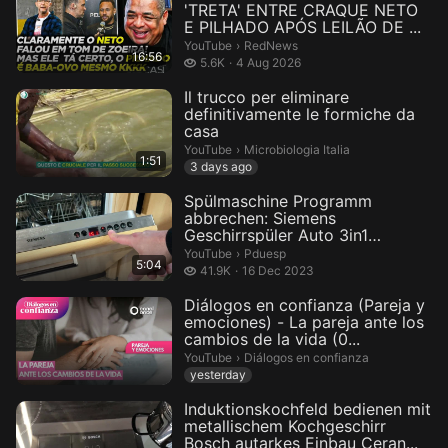
'TRETA' ENTRE CRAQUE NETO
E PILHADO APÓS LEILÃO DE ...
RedNews.
YouTube
›
RedNews
16:56
5.6 thousand views
5.6K
4 Aug 2026
Il trucco per eliminare
definitivamente le formiche da
casa
Microbiologia Italia.
YouTube
›
Microbiologia Italia
1:51
3 days ago
Spülmaschine Programm
abbrechen: Siemens
Geschirrspüler Auto 3in1
SE65M380EU/21 Reset...
Pduesp.
YouTube
›
Pduesp
5:04
41.9 thousand views
41.9K
16 Dec 2023
Diálogos en confianza (Pareja y
emociones) - La pareja ante los
cambios de la vida (0...
Diálogos en confianza.
YouTube
›
Diálogos en confianza
yesterday
Induktionskochfeld bedienen mit
metallischem Kochgeschirr
Bosch autarkes Einbau Ceran...