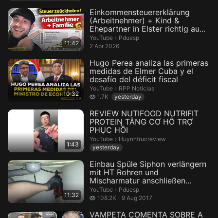
Einkommensteuererklärung
(Arbeitnehmer) + Kind &
Ehepartner in Elster richtig au...
Pduesp.
YouTube
›
Pduesp
11:42
2 Apr 2026
Hugo Perea analiza las primeras
medidas de Elmer Cuba y el
desafío del déficit fiscal
RPP Noticias.
YouTube
›
RPP Noticias
10:32
1.7 thousand views
1.7K
yesterday
REVIEW NUTIFOOD NUTRIFIT
PROTEIN TĂNG CƠ HỖ TRỢ
PHỤC HỒI
Huynhtrucreview.
YouTube
›
Huynhtrucreview
1:43
yesterday
Einbau Spüle Siphon verlängern
mit HT Rohren und
Mischarmatur anschließen
Küchenmonta...
Pduesp.
YouTube
›
Pduesp
11:32
108.2 thousand views
108.2K
9 Aug 2017
VAMPETA COMENTA SOBRE A