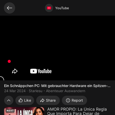
Related videos
Video opened
YouTube
Ein Schnäppchen PC: Mit gebrauchter Hardware ein Spitzen-Set
24 Mar 2024
Starlesu - Abenteuer Auswandern
Ein Schnäppchen PC: Mit gebrauchter Har
Like
Share
Report
AMOR PROPIO: La Única Regla
NEXT
Que Importa Para Dejar de