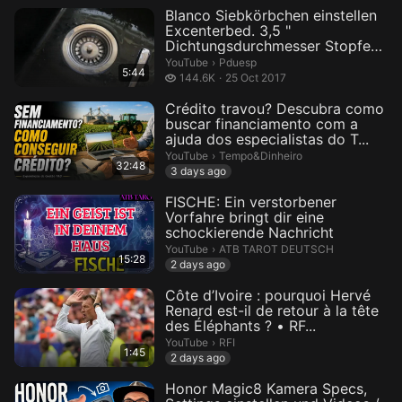
Blanco Siebkörbchen einstellen
Excenterbed. 3,5 "
Dichtungsdurchmesser Stopfen
j...
Pduesp.
YouTube
›
Pduesp
5:44
144.6 thousand views
144.6K
25 Oct 2017
Crédito travou? Descubra como
buscar financiamento com a
ajuda dos especialistas do T...
Tempo&Dinheiro.
YouTube
›
Tempo&Dinheiro
32:48
3 days ago
FISCHE: Ein verstorbener
Vorfahre bringt dir eine
schockierende Nachricht
ATB TAROT DEUTSCH.
YouTube
›
ATB TAROT DEUTSCH
15:28
2 days ago
Côte d’Ivoire : pourquoi Hervé
Renard est-il de retour à la tête
des Éléphants ? • RF...
RFI.
YouTube
›
RFI
1:45
2 days ago
Honor Magic8 Kamera Specs,