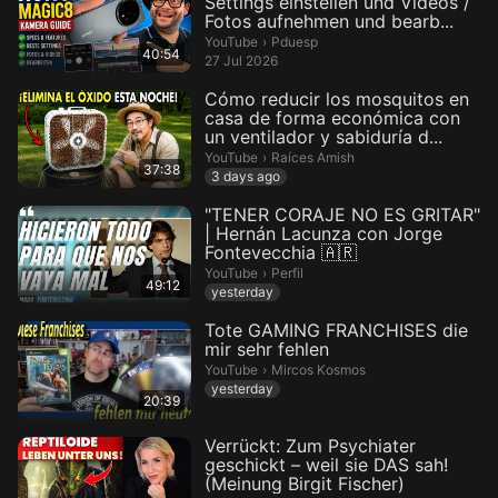
Settings einstellen und Videos /
Fotos aufnehmen und bearb...
Pduesp.
YouTube
›
Pduesp
40:54
27 Jul 2026
Cómo reducir los mosquitos en
casa de forma económica con
un ventilador y sabiduría d...
Raíces Amish.
YouTube
›
Raíces Amish
37:38
3 days ago
"TENER CORAJE NO ES GRITAR"
| Hernán Lacunza con Jorge
Fontevecchia 🇦🇷
Perfil.
YouTube
›
Perfil
49:12
yesterday
Tote GAMING FRANCHISES die
mir sehr fehlen
Mircos Kosmos.
YouTube
›
Mircos Kosmos
yesterday
20:39
Verrückt: Zum Psychiater
geschickt – weil sie DAS sah!
(Meinung Birgit Fischer)