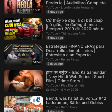
Perderte | Audiolibro Completo
Librofonía sin Fronteras.
YouTube
›
Librofonía sin Fronteras
1:10:11
3 days ago
Cứ thấy xe đẹp là đi bất chấp
giờ giấc, lên đường đi mua
Ecosport 2019 đk 2020 bản tr...
Thắng Long Auto.
YouTube
›
Thắng Long Auto
11:50
3 days ago
Estrategias FINANCIERAS para
Desarrollos Inmobiliarios |
Entrevista a un Experto
Renzo Pérez.
YouTube
›
Renzo Pérez
51:59
2 days ago
इश्क का समुंदर - Ishq Ka Samundar
| New Hindi Web Series | Short
Film | Crime Story |...
Play Digital India.
YouTube
›
Play Digital India
50:26
44.9 thousand views
44.9K
9 May 2026
Bernd, was hältst du von...? #42
Laderampe, Sättel und Gebiss
Bernd Hackl.
YouTube
›
Bernd Hackl
3 days ago