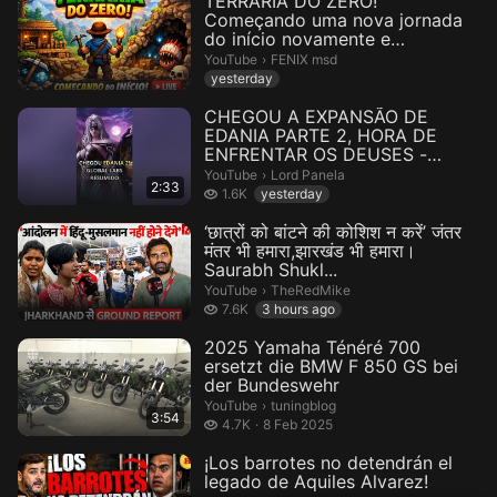
TERRARIA DO ZERO!
Começando uma nova jornada
do início novamente e
summoner e vários ...
FENIX msd.
YouTube
›
FENIX msd
yesterday
CHEGOU A EXPANSÃO DE
EDANIA PARTE 2, HORA DE
ENFRENTAR OS DEUSES -
GLOBAL LABS RESUMI...
Lord Panela.
YouTube
›
Lord Panela
2:33
1.6 thousand views
1.6K
yesterday
‘छात्रों को बांटने की कोशिश न करें’ जंतर
मंतर भी हमारा,झारखंड भी हमारा।
Saurabh Shukl...
TheRedMike.
YouTube
›
TheRedMike
7.6 thousand views
7.6K
3 hours ago
2025 Yamaha Ténéré 700
ersetzt die BMW F 850 GS bei
der Bundeswehr
tuningblog.
YouTube
›
tuningblog
3:54
4.7 thousand views
4.7K
8 Feb 2025
¡Los barrotes no detendrán el
legado de Aquiles Alvarez!