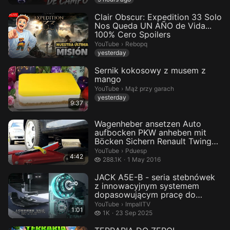
Clair Obscur: Expedition 33 Solo
Nos Queda UN AÑO de Vida...
100% Cero Spoilers
Rebopq.
YouTube
›
Rebopq
yesterday
Sernik kokosowy z musem z
mango
Mąż przy garach.
YouTube
›
Mąż przy garach
yesterday
9:37
Wagenheber ansetzen Auto
aufbocken PKW anheben mit
Böcken Sichern Renault Twingo
2 hi...
Pduesp.
YouTube
›
Pduesp
4:42
288.1 thousand views
288.1K
1 May 2016
JACK A5E-B - seria stebnówek
z innowacyjnym systemem
dopasowującym pracę do
szytych m...
ImpallTV.
YouTube
›
ImpallTV
1:01
1 thousand views
1K
23 Sep 2025