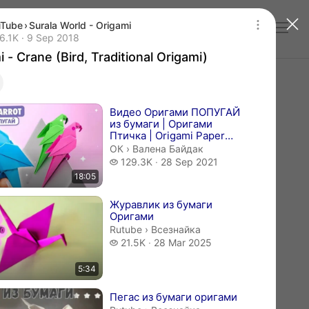
uTube
›
Surala World - Origami
Log in
 - Crane (Bird, Traditional Origami)
1 thousand views
6.1K
9 Sep 2018
Publication date 9 Sep 2018
 - Crane (Bird, Traditional Origami)
videos
Видео Оригами ПОПУГАЙ
из бумаги | Оригами
Птичка | Origami Paper
Parrot
Валена Байдак.
ОК
›
Валена Байдак
129.3 thousand views
129.3K
28 Sep 2021
18:05
Журавлик из бумаги
Оригами
Всезнайка.
Rutube
›
Всезнайка
21.5 thousand views
21.5K
28 Mar 2025
5:34
Пегас из бумаги оригами