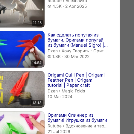
Всезнайка.
Rutube
›
Всезнайка
4.5 thousand views
4.5K
2 Apr 2025
11:28
Как сделать попугая из
бумаги. Оригами попугай
из бумаги (Manuel Sigro) |
Хочу Творить - Оригами из
Хочу Творить - Оригами из бумаги.
Dzen
›
Хочу Творить - Оригами из бумаги
...
1.8 thousand views
1.8K
30 Mar 2022
14:54
Origami Quill Pen | Origami
Feather Pen | Origami
tutorial | Paper craft
Magic Folds.
Dzen
›
Magic Folds
10 Mar 2024
13:13
Оригами Спиннер из
бумаги! Игрушка из бумаги
Вдохновение и творчество.
Rutube
›
Вдохновение и творчество
21 Jul 2026