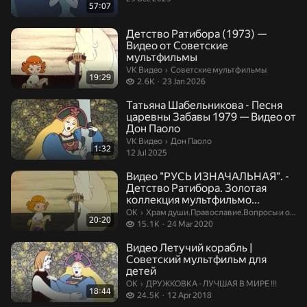
57:07
Детство Ратибора (1973) —
Видео от Советские
мультфильмы
Советские мультфильмы.
VK Видео
›
Советские мультфильмы
19:29
2.6 thousand views
2.6K
23 Jan 2026
Татьяна Шабельникова - Песня
царевны Забавы 1979 — Видео от
Дон Паоло
Дон Паоло.
VK Видео
›
Дон Паоло
1:32
12 Jul 2025
Видео "РУСЬ ИЗНАЧАЛЬНАЯ". -
Детство Ратибора. Золотая
коллекция мультфильмо...
Храм души.Православие.Вопросы и ответ
ОК
›
Храм души.Православие.Вопросы и ответы.
20:20
15.1 thousand views
15.1K
24 Mar 2020
Видео Летучий корабль |
Советский мультфильм для
детей
ДРУЖКОВКА - ЛУЧШАЯ В МИРЕ !!!.
ОК
›
ДРУЖКОВКА - ЛУЧШАЯ В МИРЕ !!!
18:44
24.5 thousand views
24.5K
12 Apr 2018