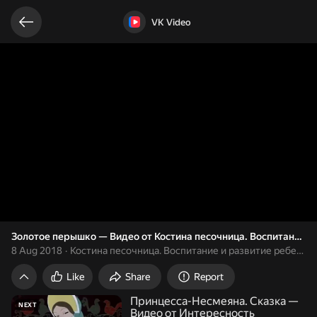
Related videos
Video opened
VK Video
Золотое перышко — Видео от Кости
8 Aug 2018
Костина песочница. Воспитание и развитие ребенка
Like
Share
Report
Принцесса-Несмеяна. Сказка —
NEXT
Видео от Интересность