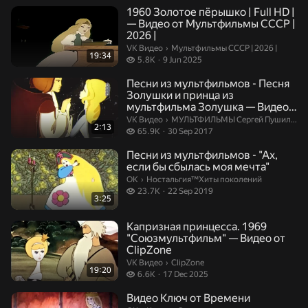
1960 Золотое пёрышко | Full HD |
— Видео от Мультфильмы СССР |
2026 |
Мультфильмы СССР | 2026 |.
VK Видео
›
Мультфильмы СССР | 2026 |
19:34
5.8 thousand views
5.8K
9 Jun 2025
Песни из мультфильмов - Песня
Золушки и принца из
мультфильма Золушка — Видео
от МУЛЬ...
МУЛЬТФИЛЬМЫ Сергей Пушилин.
VK Видео
›
МУЛЬТФИЛЬМЫ Сергей Пушилин
2:13
65.9 thousand views
65.9K
30 Sep 2017
Песни из мультфильмов - "Ах,
если бы сбылась моя мечта"
Ностальгия™Хиты поколений.
ОК
›
Ностальгия™Хиты поколений
23.7 thousand views
23.7K
22 Sep 2019
3:25
Капризная принцесса. 1969
"Союзмультфильм" — Видео от
ClipZone
ClipZone.
VK Видео
›
ClipZone
19:20
6.6 thousand views
6.6K
17 Dec 2025
Видео Ключ от Времени