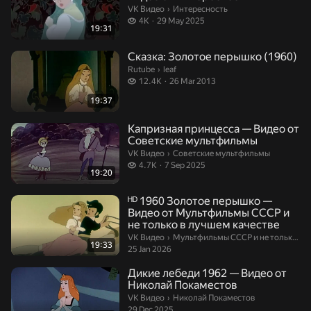
Интересность.
VK Видео
›
Интересность
4 thousand views
4K
29 May 2025
19:31
Сказка: Золотое перышко (1960)
leaf.
Rutube
›
leaf
12.4 thousand views
12.4K
26 Mar 2013
19:37
Капризная принцесса — Видео от
Советские мультфильмы
Советские мультфильмы.
VK Видео
›
Советские мультфильмы
4.7 thousand views
4.7K
7 Sep 2025
19:20
ᴴᴰ 1960 Золотое перышко —
Видео от Мультфильмы СССР и
не только в лучшем качестве
Мультфильмы СССР и не только в л
VK Видео
›
Мультфильмы СССР и не только в лучшем качестве
19:33
25 Jan 2026
Дикие лебеди 1962 — Видео от
Николай Покаместов
Николай Покаместов.
VK Видео
›
Николай Покаместов
29 Dec 2025