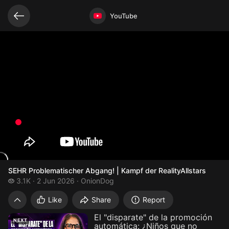
Related videos
Video opened
YouTube
SEHR Problematischer Abgang! | Kampf der RealityAllstars
3.1 thousand views
3.1K
2 Jun 2026
OnionDog
SEHR Problematische
Like
Share
Report
El "disparate" de la promoción
NEXT
automática: ¿Niños que no