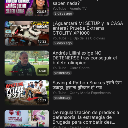
saben nada?
Acento TV.
YouTube
›
Acento TV
20:08
3 days ago
¿Aguantará MI SETUP y la CASA
entera? Prueba Extrema
CTOLITY XP1000
El Ojo de las Ciclovias.
YouTube
›
El Ojo de las Ciclovias
15:22
2 days ago
Andrés Lillini exige NO
DETENERSE tras conseguir el
boleto olímpico
Claro Sports.
YouTube
›
Claro Sports
4:40
yesterday
Saving 4 Python Snakes इसने ऐसा
जकड़ा, छुड़ाना मुश्किल हो गया
Crazy Media Experiments.
YouTube
›
Crazy Media Experiments
yesterday
22:27
De regularización de predios a
defensoría, la estrategia de
Brugada para combatir des...
TelediarioMx.
YouTube
›
TelediarioMx