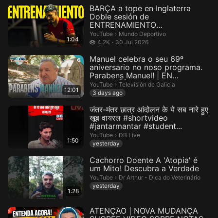
BARÇA a tope en Inglaterra
Doble sesión de
ENTRENAMIENTO
COMPLETADA con Raphinha y
Mundo Deportivo.
YouTube
›
Mundo Deportivo
1:04
F...
4.2 thousand views
4.2K
30 Jul 2026
Manuel celebra o seu 69º
aniversario no noso programa.
Parabens Manuel! | EN
COMPAÑÍA...
Televisión de Galicia.
YouTube
›
Televisión de Galicia
12:01
3 days ago
जंतर-मंतर छात्र आंदोलन के ये सब नारे हुए
खूब वायरल #shortvideo
#jantarmantar #student...
DB Live.
YouTube
›
DB Live
1:50
yesterday
Cachorro Doente A 'Atopia' é
um Mito! Descubra a Verdade
Dr Arthur - Dica do Veterinário.
YouTube
›
Dr Arthur - Dica do Veterinário
yesterday
1:28
ATENÇÃO | NOVA MUDANÇA