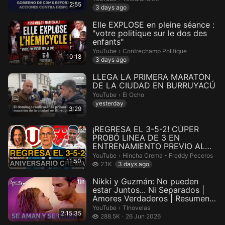
2:55
3 days ago
Elle EXPLOSE en pleine séance :
"votre politique sur le dos des
enfants"
Contrechamp Politique.
YouTube
›
Contrechamp Politique
10:18
3 days ago
LLEGA LA PRIMERA MARATÓN
DE LA CIUDAD EN BURRUYACÚ
El Ocho.
YouTube
›
El Ocho
yesterday
3:29
¡REGRESA EL 3-5-2! CÚPER
PROBÓ LINEA DE 3 EN
ENTRENAMIENTO PREVIO AL
ENCUENTRO ANTE S...
Hincha Crema - Freddy Peceros.
YouTube
›
Hincha Crema - Freddy Peceros
11:50
2.1 thousand views
2.1K
3 days ago
Nikki y Guzmán: No pueden
estar Juntos... Ni Separados |
Amores Verdaderos | Resumen
...
Tlnovelas.
YouTube
›
Tlnovelas
2:15:35
288.5 thousand views
288.5K
26 Jun 2026