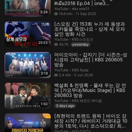
#เมีย2018 Ep.04 | one3...
ช่อง one31.
YouTube
›
ช่อง one31
3:24
19.6 million views
19.6 mln
11 Sep 2025
[스모킹 건] 153회 누가 제 동생과
조카들을 죽였나요 - 상계 세 모자
살인 방화 사건
KBS스모킹건.
YouTube
›
KBS스모킹건
25:53
46.7 thousand views
46.7K
yesterday
아이오아이 - 갑자기 [더 시즌즈-성
시경의 고막남친] | KBS 260605
방송
KBS Kpop.
YouTube
›
KBS Kpop
3:19
2.4 million views
2.4 mln
5 Jun 2026
백설희 & 전영록 - 물새 우는 강 언
덕 [가요무대/Music Stage] | KBS
260803 방송
KBS 레전드 케이팝.
YouTube
›
KBS 레전드 케이팝
1:50
3 days ago
[최현덕의 트렌드 원픽 ] 바이오 강
세장 시작? / 레버리지 거래대금 10
분의 1토막, 다시 코스닥으로/ 최현
덕 MBN골드 매니저
매일경제TV.
YouTube
›
매일경제TV