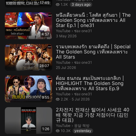
17:45
1.3 thousand views
1.3K
3 days ago
หนึ่งเดียวคนนี้ : โลตัส สุกันยา | The
Golden Song เวทีเพลงเพราะ All
Star Ep.1 | one31
ช่อง one31.
YouTube
›
ช่อง one31
4:57
3 May 2026
รวมบทเพลงรัก ยามคิดถึง | Special
The Golden Song เวทีเพลงเพราะ
All Stars
ช่อง one31.
YouTube
›
ช่อง one31
28:07
25 Jul 2026
ต้อม ธนภณ สมเป็นพระเอกลิเก |
HIGHLIGHT The Golden Song
เวทีเพลงเพราะ All Stars Ep.9
ช่อง one31.
YouTube
›
ช่อง one31
9:55
2.2 thousand views
2.2K
5 Jul 2026
2차전지 전재산 털어서 사세요 40
배 잭팟 지금 가장 저점이다 (김민
규 대표)
웅달 책방.
YouTube
›
웅달 책방
1:26
10.3 thousand views
10.3K
yesterday