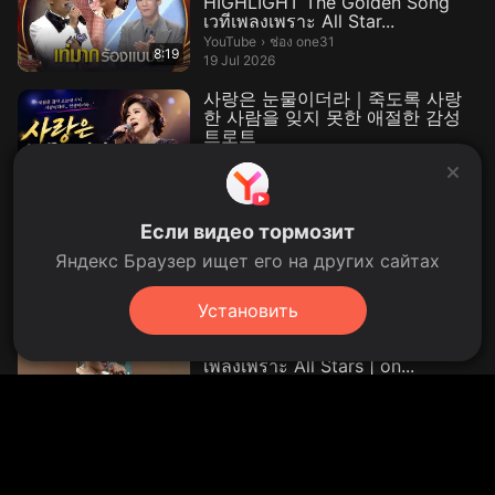
HIGHLIGHT The Golden Song
เวทีเพลงเพราะ All Star...
ช่อง one31.
YouTube
›
ช่อง one31
8:19
19 Jul 2026
사랑은 눈물이더라｜죽도록 사랑
한 사람을 잊지 못한 애절한 감성
트로트
시인 곽의영.
YouTube
›
시인 곽의영
5:09
3 days ago
뿌링클에 밥을?… 필리핀 국룰 조
Если видео тормозит
합 들고나온 bhc 근황 / 14F
14F 일사에프.
YouTube
›
14F 일사에프
Яндекс Браузер ищет его на других сайтах
9.9 thousand views
9.9K
yesterday
1:51
Установить
กลกามแห่งความรัก : โลตัส สุกันยา
#Shorts The Golden Song เวที
เพลงเพราะ All Stars | on...
ช่อง one31.
YouTube
›
ช่อง one31
2:03
26 Jul 2026
แพรว รัตนาพร เสียงดีเซ็กซี่ คนนี้
เท่านั้น | HIGHLIGHT The Golden
Song เวทีเพลงเพราะ A...