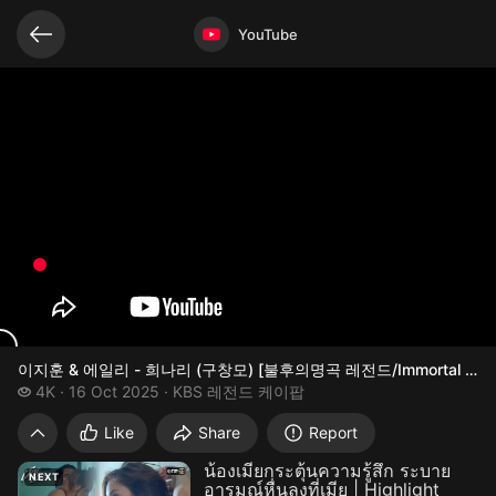
Related videos
Video opened
YouTube
이지훈 & 에일리 - 희나리 (구창모) [불후의명곡 레전드/Immortal Songs 
4 thousand views
4K
16 Oct 2025
KBS 레전드 케이팝
이지훈 & 에일리 - 희나리 (구창모) [불후의명곡 레전드
Like
Share
Report
น้องเมียกระตุ้นความรู้สึก ระบาย
NEXT
อารมณ์หื่นลงที่เมีย | Highlight