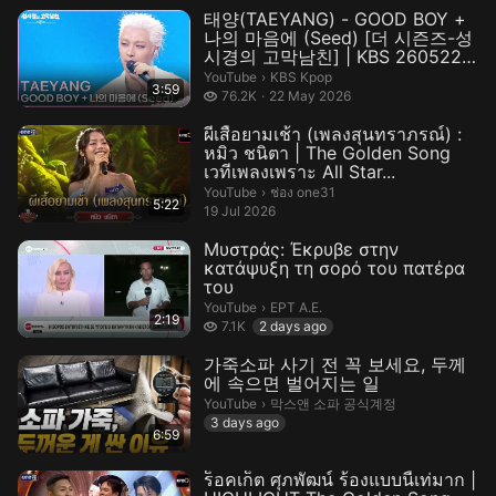
태양(TAEYANG) - GOOD BOY +
나의 마음에 (Seed) [더 시즌즈-성
시경의 고막남친] | KBS 260522
방송
KBS Kpop.
YouTube
›
KBS Kpop
3:59
76.2 thousand views
76.2K
22 May 2026
ผีเสื้อยามเช้า (เพลงสุนทราภรณ์) :
หมิว ชนิตา | The Golden Song
เวทีเพลงเพราะ All Star...
ช่อง one31.
YouTube
›
ช่อง one31
5:22
19 Jul 2026
Μυστράς: Έκρυβε στην
κατάψυξη τη σορό του πατέρα
του
ΕΡΤ Α.Ε..
YouTube
›
ΕΡΤ Α.Ε.
2:19
7.1 thousand views
7.1K
2 days ago
가죽소파 사기 전 꼭 보세요, 두께
에 속으면 벌어지는 일
막스앤 소파 공식계정.
YouTube
›
막스앤 소파 공식계정
3 days ago
6:59
ร็อคเก็ต ศุภพัฒน์ ร้องแบบนี้เท่มาก |