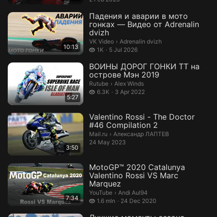
Падения и аварии в мото
гонках — Видео от Adrenalin
dvizh
Adrenalin dvizh.
VK Video
›
Adrenalin dvizh
10:13
1 thousand views
1K
5 Jul 2026
ВОИНЫ ДОРОГ ГОНКИ ТТ на
острове Мэн 2019
Alex Winds.
Rutube
›
Alex Winds
6.3 thousand views
6.3K
3 Apr 2022
5:27
Valentino Rossi - The Doctor
#46 Compilation 2
Александр ЛАПТЕВ.
Mail.ru
›
Александр ЛАПТЕВ
24 May 2023
3:50
MotoGP™ 2020 Catalunya
Valentino Rossi VS Marc
Marquez
Andi Aul94.
YouTube
›
Andi Aul94
7:34
1.6 million views
1.6 mln
24 Dec 2020