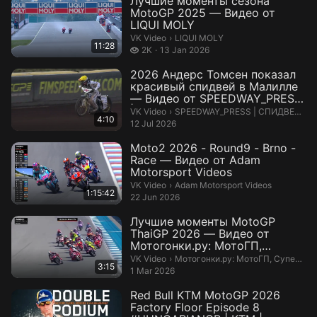
Лучшие моменты сезона
MotoGP 2025 — Видео от
LIQUI MOLY
LIQUI MOLY.
VK Video
›
LIQUI MOLY
11:28
2 thousand views
2K
13 Jan 2026
2026 Андерс Томсен показал
красивый спидвей в Малилле
— Видео от SPEEDWAY_PRESS
| СПИ...
SPEEDWAY_PRESS | СПИДВЕЙ-ПР
VK Video
›
SPEEDWAY_PRESS | СПИДВЕЙ-ПРЕСС ©
4:10
12 Jul 2026
Moto2 2026 - Round9 - Brno -
Race — Видео от Adam
Motorsport Videos
Adam Motorsport Videos.
VK Video
›
Adam Motorsport Videos
1:15:42
22 Jun 2026
Лучшие моменты MotoGP
ThaiGP 2026 — Видео от
Мотогонки.ру: МотоГП,
Супербайк и мотокр...
Мотогонки.ру: МотоГП, Супербайк
VK Video
›
Мотогонки.ру: МотоГП, Супербайк и мотокросс
3:15
1 Mar 2026
Red Bull KTM MotoGP 2026
Factory Floor Episode 8