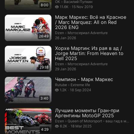
Василий Пупкин.
ОК
›
Василий Пупкин
8:00
11.6 thousand views
11.6K
15 Nov 2019
Марк Маркес: Всё на Красное
/ Marc Marquez: All on Red
2026 ENG
Мотосериал Adventure.
Dzen
›
Мотосериал Adventure
26:49
26 Jan 2026
Хорхе Мартин: Из рая в ад /
Jorge Martin: From Heaven to
Hell 2025
Мотосериал Adventure.
Dzen
›
Мотосериал Adventure
29:18
29 Jan 2026
Чемпион - Марк Маркес
Extreme life.
Rutube
›
Extreme life
1.2 thousand views
1.2K
18 Sep 2024
3:40
Лучшие моменты Гран-при
Аргентины MotoGP 2025
Queen of Motorsport - ваш гид в мире
Dzen
›
Queen of Motorsport - ваш гид в мире автоспорта
6.2 thousand views
6.2K
18 Mar 2025
4:29