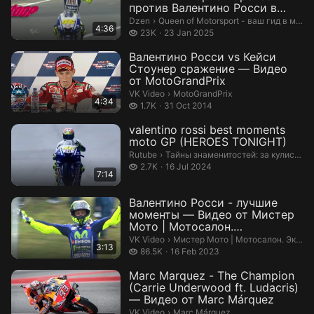
против Валентино Росси в
2009 году ...
Queen of Motorsport - ваш гид в мире
Dzen
›
Queen of Motorsport - ваш гид в мире автоспорта
4:36
23 thousand views
23K
23 Jan 2025
Валентино Росси vs Кейси
Стоунер сражение — Видео
от MotoGrandPrix
MotoGrandPrix.
VK Video
›
MotoGrandPrix
4:34
1.7 thousand views
1.7K
31 Oct 2014
valentino rossi best moments
moto GP (HEROES TONIGHT)
Тайны знаменитостей: за кулисою.
Rutube
›
Тайны знаменитостей: за кулисою
2.7 thousand views
2.7K
16 Jul 2024
7:14
Валентино Росси - лучшие
моменты — Видео от Мистер
Мото | Мотосалон.
Экипировка. Запч...
Мистер Мото | Мотосалон. Экипир
VK Video
›
Мистер Мото | Мотосалон. Экипировка. Запчасти
3:13
86.5 thousand views
86.5K
16 Feb 2023
Marc Marquez - The Champion
(Carrie Underwood ft. Ludacris)
— Видео от Marc Márquez
Marc Márquez.
VK Video
›
Marc Márquez