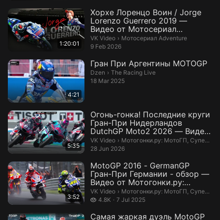
Хорхе Лоренцо Воин / Jorge
Lorenzo Guerrero 2019 —
Видео от Мотосериал
Adventure
Мотосериал Adventure.
VK Video
›
Мотосериал Adventure
1:20:01
9 Feb 2026
Гран При Аргентины MOTOGP
The Racing Live.
Dzen
›
The Racing Live
18 Mar 2025
4:21
Огонь-гонка! Последние круги
Гран-При Нидерландов
DutchGP Moto2 2026 — Видео
от Мотог...
Мотогонки.ру: МотоГП, Супербайк
VK Video
›
Мотогонки.ру: МотоГП, Супербайк и мотокросс
5:35
28 Jun 2026
MotoGP 2016 - GermanGP
Гран-При Германии - обзор —
Видео от Мотогонки.ру:
МотоГП, Суп...
Мотогонки.ру: МотоГП, Супербайк
VK Video
›
Мотогонки.ру: МотоГП, Супербайк и мотокросс
3:52
4.8 thousand views
4.8K
7 Jul 2025
Самая жаркая дуэль MotoGP