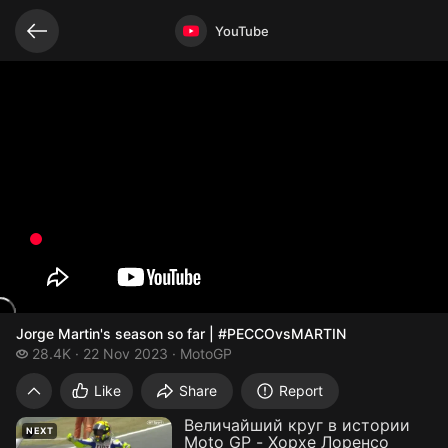
Related videos
Video opened
YouTube
Jorge Martin's season so far | #PECCOvsMARTIN
28.4 thousand views
28.4K
22 Nov 2023
MotoGP
Jorge Martin's season so far | #PECCOv
Like
Share
Report
Величайший круг в истории
NEXT
Moto GP - Хорхе Лоренсо