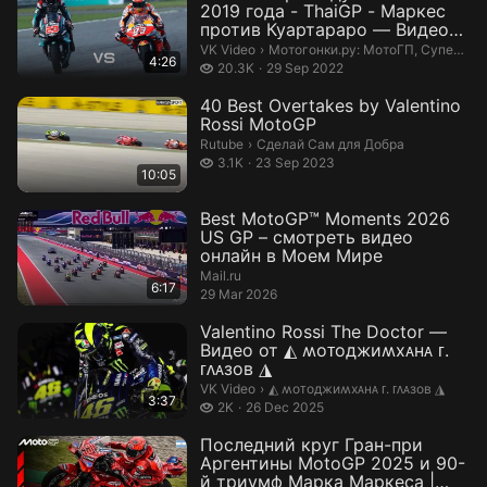
2019 года - ThaiGP - Маркес
против Куартараро — Видео
от Мо...
Мотогонки.ру: МотоГП, Супербайк
VK Video
›
Мотогонки.ру: МотоГП, Супербайк и мотокросс
4:26
20.3 thousand views
20.3K
29 Sep 2022
40 Best Overtakes by Valentino
Rossi MotoGP
Сделай Сам для Добра.
Rutube
›
Сделай Сам для Добра
3.1 thousand views
3.1K
23 Sep 2023
10:05
Best MotoGP™ Moments 2026
US GP – смотреть видео
онлайн в Моем Мире
Mail.ru
6:17
29 Mar 2026
Valentino Rossi The Doctor —
Видео от ◭ ʍоᴛоджиʍхᴀнᴀ ᴦ.
ᴦᴧᴀзоʙ ◮
◭ ʍоᴛоджиʍхᴀнᴀ ᴦ. ᴦᴧᴀзоʙ ◮.
VK Video
›
◭ ʍоᴛоджиʍхᴀнᴀ ᴦ. ᴦᴧᴀзоʙ ◮
3:37
2 thousand views
2K
26 Dec 2025
Последний круг Гран-при
Аргентины MotoGP 2025 и 90-
й триумф Марка Маркеса |