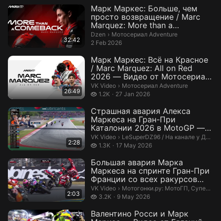
Марк Маркес: Больше, чем
просто возвращение / Marc
Marquez: More than a
Comeback 2025
Мотосериал Adventure.
Dzen
›
Мотосериал Adventure
32:42
2 Feb 2026
Марк Маркес: Всё на Красное
/ Marc Marquez: All on Red
2026 — Видео от Мотосериал
Adv...
Мотосериал Adventure.
VK Video
›
Мотосериал Adventure
26:49
1.2 thousand views
1.2K
27 Jan 2026
Страшная авария Алекса
Маркеса на Гран-При
Каталонии 2026 в MotoGP —
Видео от LeSuper...
LeSuperDZ96 / На канале у ДиЗета
VK Video
›
LeSuperDZ96 / На канале у ДиЗета
2:28
1.3 thousand views
1.3K
17 May 2026
Большая авария Марка
Маркеса на спринте Гран-При
Франции со всех ракурсов
FrenchGP Mo...
Мотогонки.ру: МотоГП, Супербайк
VK Video
›
Мотогонки.ру: МотоГП, Супербайк и мотокросс
2:03
3.2 thousand views
3.2K
9 May 2026
Валентино Росси и Марк