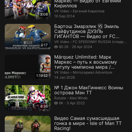
Маркес — Видео от Евгений
Кириллов
Евгений Кириллов.
VK Video
›
Евгений Кириллов
3:06
16 Sep 2014
Бартош Змарзлик 🆚 Эмиль
Сайфутдинов ДУЭЛЬ
ГИГАНТОВ — Видео от FC
SPEEDWAY RUSSIA (с...
FC SPEEDWAY RUSSIA (спидвей Рос
VK Video
›
FC SPEEDWAY RUSSIA (спидвей России, авто, мото)
3:17
80.2 thousand views
80.2K
26 Apr 2024
Márquez Unlimited: Марк
Маркес – путь к восьмому
титулу чемпиона мира /
MotoGP Docume...
Мотосериал Adventure.
VK Video
›
Мотосериал Adventure
1:19:52
14 Jan 2026
№ 1 Джон МакГиннесс Воины
острова Мэн ТТ
Alex Winds.
Rutube
›
Alex Winds
6 thousand views
6K
3 Apr 2022
8:36
Видео Самая сумасшедшая
гонка в мире - Isle of Man TT
Racing!