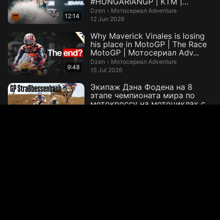
#HUNGARIANGP | KTM |
Мотосериал Adve...
Мотосериал Adventure.
Dzen
›
Мотосериал Adventure
12:14
12 Jun 2026
Why Maverick Vinales is losing
his place in MotoGP | The Race
MotoGP | Мотосериал Adv...
Мотосериал Adventure.
Dzen
›
Мотосериал Adventure
9:48
15 Jul 2026
Экипаж Дэна Фодена на 8
этапе чемпионата мира по
мотокроссу на мотоциклах с
коляской ...
SUPERMOTOGON.
VK Video
›
SUPERMOTOGON
14:07
21 Jul 2026
Valentino Rossi - HEROES
TONIGHT- motivation
Iconic Legends Unveiled.
Rutube
›
Iconic Legends Unveiled
22 Sep 2024
3:26
Падение Хорхе Мартина и
тренировка старта Гран-При
Испании MotoGP 2026 —
Видео от Мот...
Мотогонки.ру: МотоГП, Супербайк
VK Video
›
Мотогонки.ру: МотоГП, Супербайк и мотокросс