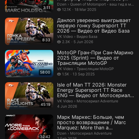
Queen of ...
Queen of Motorsport - ваш гид в мире
Dzen
›
Queen of Motorsport - ваш гид в мире автоспорта
3:11
12.1 thousand views
12.1K
18 Mar 2025
Данлоп уверенно выигрывает
первую гонку Supersport TT
2026 — Видео от Видео База
Видео База.
VK Video
›
Видео База
8:33
2.3 thousand views
2.3K
5 Jun 2026
MotoGP Гран-При Сан-Марино
2025 (Sprint) — Видео от
Трансляции MotoGP
Трансляции MotoGP.
VK Video
›
Трансляции MotoGP
58:00
1.5 thousand views
1.5K
13 Sep 2025
Isle of Man TT 2026: Monster
Energy Supersport TT Race
ENG — Видео от Мотосериал
Adve...
Мотосериал Adventure.
VK Video
›
Мотосериал Adventure
45:19
4 Jun 2026
Марк Маркес: Больше, чем
просто возвращение / Marc
Marquez: More than a
Comeback 2025...
Мотосериал Adventure.
Dzen
›
Мотосериал Adventure
32:42
2 Feb 2026