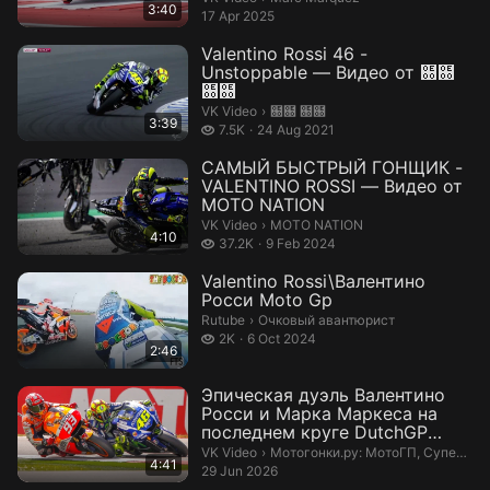
3:40
17 Apr 2025
Valentino Rossi 46 -
Unstoppable — Видео от ฀฀
฀฀
฀฀ ฀฀.
VK Video
›
฀฀ ฀฀
3:39
7.5 thousand views
7.5K
24 Aug 2021
САМЫЙ БЫСТРЫЙ ГОНЩИК -
VALENTINO ROSSI — Видео от
MOTO NATION
MOTO NATION.
VK Video
›
MOTO NATION
4:10
37.2 thousand views
37.2K
9 Feb 2024
Valentino Rossi\Валентино
Росси Moto Gp
Очковый авантюрист.
Rutube
›
Очковый авантюрист
2 thousand views
2K
6 Oct 2024
2:46
Эпическая дуэль Валентино
Росси и Марка Маркеса на
последнем круге DutchGP
MotoGP 201...
Мотогонки.ру: МотоГП, Супербайк
VK Video
›
Мотогонки.ру: МотоГП, Супербайк и мотокросс
4:41
29 Jun 2026