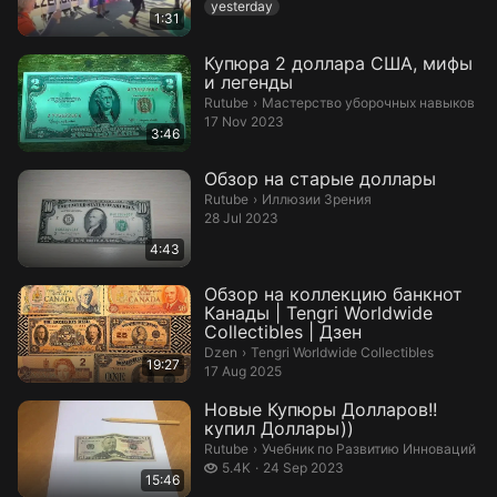
yesterday
1:31
Купюра 2 доллара США, мифы
и легенды
Мастерство уборочных навыков.
Rutube
›
Мастерство уборочных навыков
17 Nov 2023
3:46
Обзор на старые доллары
Иллюзии Зрения.
Rutube
›
Иллюзии Зрения
28 Jul 2023
4:43
Обзор на коллекцию банкнот
Канады | Tengri Worldwide
Collectibles | Дзен
Tengri Worldwide Collectibles.
Dzen
›
Tengri Worldwide Collectibles
19:27
17 Aug 2025
Новые Купюры Долларов!!
купил Доллары))
Учебник по Развитию Инноваций.
Rutube
›
Учебник по Развитию Инноваций
5.4 thousand views
5.4K
24 Sep 2023
15:46