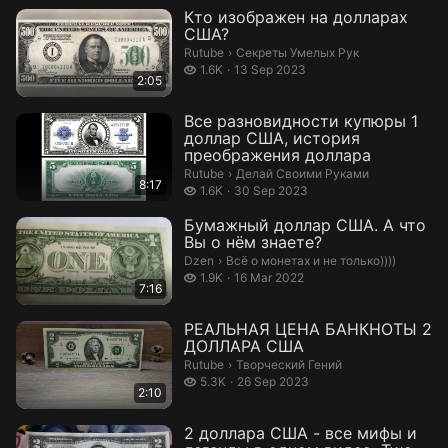
Кто изображен на долларах
США?
Секреты Умелых Рук.
Rutube
›
Секреты Умелых Рук
1.6 thousand views
1.6K
13 Sep 2023
2:05
Все разновидности купюры 1
доллар США, история
преображения доллара
Делай Своими Руками.
Rutube
›
Делай Своими Руками
8:17
1.6 thousand views
1.6K
30 Sep 2023
Бумажный доллар США. А что
Вы о нём знаете?
Всё о монетах и не только)))).
Dzen
›
Всё о монетах и не только))))
1.9 thousand views
1.9K
16 Mar 2022
7:16
РЕАЛЬНАЯ ЦЕНА БАНКНОТЫ 2
ДОЛЛАРА США
Творческий Гений.
Rutube
›
Творческий Гений
5.3 thousand views
5.3K
26 Sep 2023
2:10
2 доллара США - все мифы и