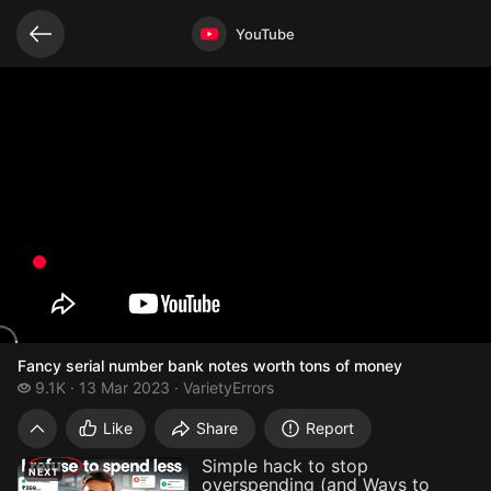
Related videos
Video opened
YouTube
Fancy serial number bank notes worth tons of money
9.1 thousand views
9.1K
13 Mar 2023
VarietyErrors
Fancy serial number bank notes worth to
Like
Share
Report
Simple hack to stop
NEXT
overspending (and Ways to