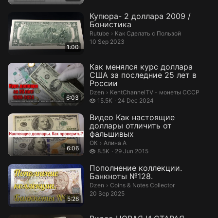
Купюра- 2 доллара 2009 /
Бонистика
Как Сделать с Пользой.
Rutube
›
Как Сделать с Пользой
10 Sep 2023
1:00
Как менялся курс доллара
США за последние 25 лет в
России
KentChannelTV - монеты СССР.
Dzen
›
KentChannelTV - монеты СССР
6:03
15.5 thousand views
15.5K
24 Dec 2024
Видео Как настоящие
доллары отличить от
фальшивых
Алина А.
ОК
›
Алина А
6:06
8.5 thousand views
8.5K
29 Jun 2015
Пополнение коллекции.
Банкноты №128.
Coins & Notes Collector.
Dzen
›
Coins & Notes Collector
20 Sep 2025
5:26