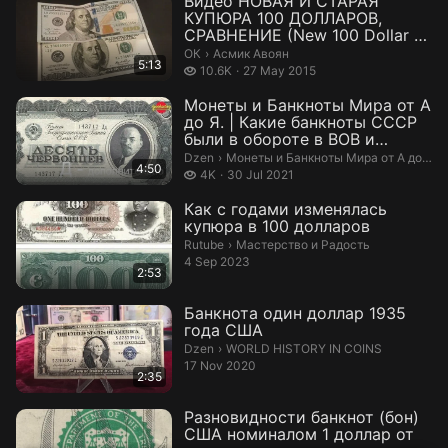
Видео НОВАЯ И СТАРАЯ
КУПЮРА 100 ДОЛЛАРОВ,
СРАВНЕНИЕ (New 100 Dollar Vs
Old 100 Dollar...
Асмик Авоян.
ОК
›
Асмик Авоян
5:13
10.6 thousand views
10.6K
27 May 2015
Монеты и Банкноты Мира от А
до Я. | Какие банкноты СССР
были в обороте в ВОВ и
являют...
Монеты и Банкноты Мира от А до Я..
Dzen
›
Монеты и Банкноты Мира от А до Я.
4:50
4 thousand views
4K
30 Jul 2021
Как с годами изменялась
купюра в 100 долларов
Мастерство и Радость.
Rutube
›
Мастерство и Радость
4 Sep 2023
2:53
Банкнота один доллар 1935
года США
WORLD HISTORY IN COINS.
Dzen
›
WORLD HISTORY IN COINS
17 Nov 2020
2:35
Разновидности банкнот (бон)
США номиналом 1 доллар от