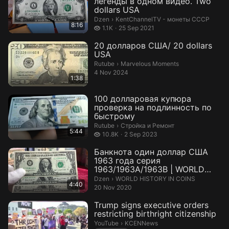
легенды в одном видео. Two
dollars USA
KentChannelTV - монеты СССР.
Dzen
›
KentChannelTV - монеты СССР
8:16
1.1 thousand views
1.1K
25 Sep 2021
20 долларов США/ 20 dollars
USA
Marvelous Moments.
Rutube
›
Marvelous Moments
4 Nov 2024
1:38
100 долларовая купюра
проверка на подлинность по
быстрому
Стройка и Ремонт.
Rutube
›
Стройка и Ремонт
5:44
10.8 thousand views
10.8K
2 Sep 2023
Банкнота один доллар США
1963 года серия
1963/1963A/1963B | WORLD
HISTORY IN COINS | ...
WORLD HISTORY IN COINS.
Dzen
›
WORLD HISTORY IN COINS
4:40
20 Nov 2020
Trump signs executive orders
restricting birthright citizenship
KCENNews.
YouTube
›
KCENNews