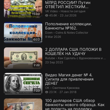
МЛРД РОССИИ? Путин
ОТВЕТИЛ ЖЁСТКИМ
УЛЬТИМАТУМОМ США! —
Новости сегодня.
VK Video
›
Новости сегодня
15:00
Видео от...
45.6 thousand views
45.6K
23 Jul 2026
Пополнение коллекции.
Банкноты №162.
Coins & Notes Collector.
Dzen
›
Coins & Notes Collector
9 Mar 2026
6:03
2 ДОЛЛАРА США ПОЛОЖИ В
КОШЕЛЁК НА УДАЧУ
Как Сделать с Вдохновением и Уме
Rutube
›
Как Сделать с Вдохновением и Умением
23 Sep 2023
2:20
Видео Магия денег № 4.
Сигила для привлечения
ДЕНЕГ
Светлана Крюкова.
ОК
›
Светлана Крюкова
7:23
23.1 thousand views
23.1K
27 Jan 2018
100 долларов США обзор
банкноты нового образца. Как
не попасть на подделку.