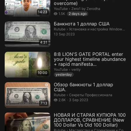
overcome)
Zero1 by Zerodha.
YouTube
›
Zero1 by Zerodha
14:23
1.5 thousand views
1.5K
2 days ago
Банкнота 1 доллар США
Установка и настройка Windows и Mic
Rutube
›
Установка и настройка Windows и Microsoft Studio
13 Sep 2023
4:31
8:8 LION'S GATE PORTAL enter
your highest timeline abundance
+ rapid manifesta...
verity.
YouTube
›
verity
10:00
yesterday
Обзор банкноты 1 доллар
США.
Секреты Профессионала.
Rutube
›
Секреты Профессионала
2.6 thousand views
2.6K
3 Sep 2023
7:13
НОВАЯ И СТАРАЯ КУПЮРА 100
ДОЛЛАРОВ, СРАВНЕНИЕ (New
100 Dollar Vs Old 100 Dollar)
Мастерство и Стремление к Совер
Rutube
›
Мастерство и Стремление к Совершенству