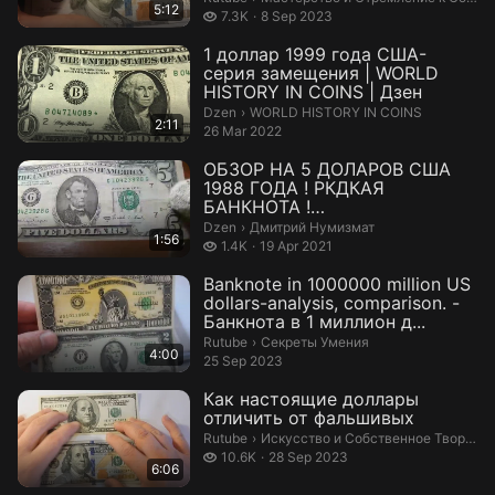
5:12
7.3 thousand views
7.3K
8 Sep 2023
1 доллар 1999 года США-
серия замещения | WORLD
HISTORY IN COINS | Дзен
WORLD HISTORY IN COINS.
Dzen
›
WORLD HISTORY IN COINS
2:11
26 Mar 2022
ОБЗОР НА 5 ДОЛАРОВ США
1988 ГОДА ! РКДКАЯ
БАНКНОТА !
#коллекциябанкнот
Дмитрий Нумизмат.
Dzen
›
Дмитрий Нумизмат
1:56
#коллекциябанк...
1.4 thousand views
1.4K
19 Apr 2021
Banknote in 1000000 million US
dollars-analysis, comparison. -
Банкнота в 1 миллион д...
Секреты Умения.
Rutube
›
Секреты Умения
4:00
25 Sep 2023
Как настоящие доллары
отличить от фальшивых
Искусство и Собственное Творение
Rutube
›
Искусство и Собственное Творение
10.6 thousand views
10.6K
28 Sep 2023
6:06