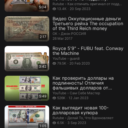
Как отличить оригинал от подделки.
Rutube
›
Как отличить оригинал от подделки
5:04
13.4 thousand views
13.4K
20 Sep 2023
Видео Оккупационные деньги
Третьего рейха The occupation
of the Third Reich money
Джон РОССИЯ.
ОК
›
Джон РОССИЯ
2:17
26 Mar 2017
Royce 5'9" - FUBU feat. Conway
the Machine
guardi.
YouTube
›
guardi
79.5 thousand views
79.5K
20 Feb 2020
3:42
Как проверить доллары на
подлинность! Отличия
фальшивых долларов от
оригинала.
Сам Себе Мастер.
YouTube
›
Сам Себе Мастер
5:49
526 thousand views
526K
12 Jan 2023
Как выглядит новая 100-
долларовая купюра
Делай То, Что Вдохновляет.
Rutube
›
Делай То, Что Вдохновляет
6.5 thousand views
6.5K
3 Sep 2023
1:05