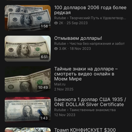
100 долларов 2006 года более
редкая
Творческий Путь к Удовлетворению
Rutube
›
Творческий Путь к Удовлетворению
2 thousand views
2K
25 Sep 2023
1:58
Отмываем доллары!
Чистка без напряжения и забот.
Rutube
›
Чистка без напряжения и забот
3.6 thousand views
3.6K
18 Nov 2023
6:51
Тайные знаки на долларе –
смотреть видео онлайн в
Моем Мире
Mail.ru
10:49
2 Nov 2025
Банкнота 1 доллар США 1935 /
ONE DOLLAR Silver Certificate
Таинственные знакомства.
Rutube
›
Таинственные знакомства
12 Nov 2023
1:43
Трамп КОНФИСКУЕТ $300