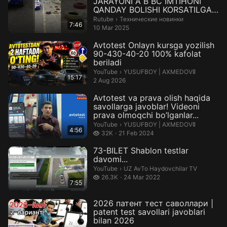
JARAYONI A B BC IMTIHONI
QANDAY BOLISHI KORSATILGAN
VIDEO
Технические новинки.
Rutube
›
Технические новинки
7:46
10 Mar 2025
Avtotest Onlayn kursga yozilish
90-430-40-20 100% kafolat
beriladi
YUSUFBOY | AXMEDOV🚦.
YouTube
›
YUSUFBOY | AXMEDOV🚦
15:17
2 Aug 2026
Avtotest va prava olish haqida
savollarga javoblar! Videoni
prava olmoqchi bo’lganlar...
YUSUFBOY | AXMEDOV🚦.
YouTube
›
YUSUFBOY | AXMEDOV🚦
4:56
32 thousand views
32K
21 Feb 2024
73-BILET Shablon testlar
davomi...
UZ AvTo Haydovchilar TV.
YouTube
›
UZ AvTo Haydovchilar TV
26.3 thousand views
26.3K
24 Mar 2022
7:55
2026 патент тест саволлари |
patent test savollari javoblari
bilan 2026