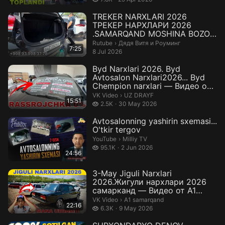
TREKER NARXLARI 2026
ТРЕКЕР НАРХЛАРИ 2026
.SAMARQAND MOSHINA BOZORI
2026 САМАРКАНД МО...
Дядя Витя и Роуминг.
Rutube
›
Дядя Витя и Роуминг
7:25
8 Jul 2026
Byd Narxlari 2026. Byd
Avtosalon Narxlari2026... Byd
Chempion narxlari — Видео от
UZ ...
UZ DRAYF.
VK Video
›
UZ DRAYF
15:51
2.5 thousand views
2.5K
30 May 2026
Avtosalonning yashirin sxemasi...
O'tkir tergov
Milliy TV.
YouTube
›
Milliy TV
95.1 thousand views
95.1K
2 Jun 2026
24:56
3-May Jiguli Narxlari
2026.Жигули нархлари 2026
самарканд — Видео от A1
samarqand
A1 samarqand.
VK Video
›
A1 samarqand
22:16
6.3 thousand views
6.3K
9 May 2026