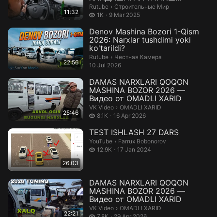
Строительные Мир.
Rutube
›
Строительные Мир
11:32
1 thousand views
1K
9 Mar 2025
Denov Mashina Bozori 1-Qism
2026: Narxlar tushdimi yoki
ko'tarildi?
Честная Камера.
Rutube
›
Честная Камера
22:56
10 Jul 2026
DAMAS NARXLARI QOQON
MASHINA BOZOR 2026 —
Видео от OMADLI XARID
OMADLI XARID.
VK Video
›
OMADLI XARID
25:46
8.1 thousand views
8.1K
16 Apr 2026
TEST ISHLASH 27 DARS
Farrux Bobonorov.
YouTube
›
Farrux Bobonorov
12.9 thousand views
12.9K
17 Jan 2024
26:03
DAMAS NARXLARI QOQON
MASHINA BOZOR 2026 —
Видео от OMADLI XARID
OMADLI XARID.
VK Video
›
OMADLI XARID
22:21
7.8 thousand views
7.8K
29 Apr 2026