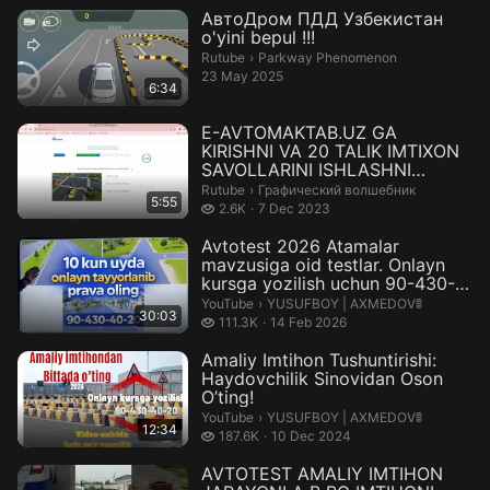
АвтоДром ПДД Узбекистан
o'yini bepul !!!
Parkway Phenomenon.
Rutube
›
Parkway Phenomenon
23 May 2025
6:34
E-AVTOMAKTAB.UZ GA
KIRISHNI VA 20 TALIK IMTIXON
SAVOLLARINI ISHLASHNI
O'RGANAMIZ...
Графический волшебник.
Rutube
›
Графический волшебник
5:55
2.6 thousand views
2.6K
7 Dec 2023
Avtotest 2026 Atamalar
mavzusiga oid testlar. Onlayn
kursga yozilish uchun 90-430-
40-...
YUSUFBOY | AXMEDOV🚦.
YouTube
›
YUSUFBOY | AXMEDOV🚦
30:03
111.3 thousand views
111.3K
14 Feb 2026
Amaliy Imtihon Tushuntirishi:
Haydovchilik Sinovidan Oson
O’ting!
YUSUFBOY | AXMEDOV🚦.
YouTube
›
YUSUFBOY | AXMEDOV🚦
12:34
187.6 thousand views
187.6K
10 Dec 2024
AVTOTEST AMALIY IMTIHON