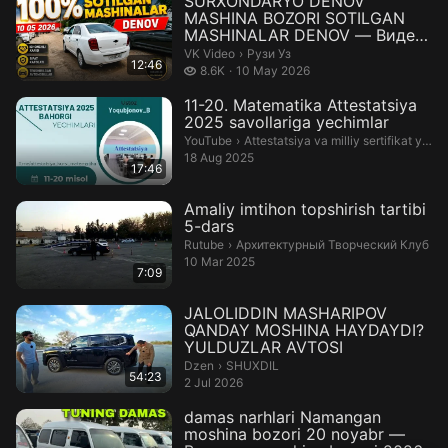
SURXONDARYO DENOV
MASHINA BOZORI SOTILGAN
MASHINALAR DENOV — Видео
от Рузи Уз
Рузи Уз.
VK Video
›
Рузи Уз
12:46
8.6 thousand views
8.6K
10 May 2026
11-20. Matematika Attestatsiya
2025 savollariga yechimlar
Attestatsiya va milliy sertifikat yechi
YouTube
›
Attestatsiya va milliy sertifikat yechimlari
18 Aug 2025
17:46
Amaliy imtihon topshirish tartibi
5-dars
Архитектурный Творческий Клуб.
Rutube
›
Архитектурный Творческий Клуб
10 Mar 2025
7:09
JALOLIDDIN MASHARIPOV
QANDAY MOSHINA HAYDAYDI?
YULDUZLAR AVTOSI
SHUXDIL.
Dzen
›
SHUXDIL
54:23
2 Jul 2026
damas narhlari Namangan
moshina bozori 20 noyabr —