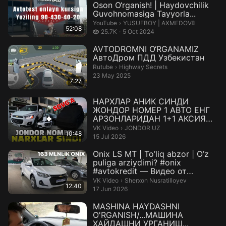
Oson O‘rganish! | Haydovchilik
Guvohnomasiga Tayyorla...
YUSUFBOY | AXMEDOV🚦.
YouTube
›
YUSUFBOY | AXMEDOV🚦
52:08
25.7 thousand views
25.7K
5 Oct 2024
AVTODROMNI O‘RGANAMIZ
АвтоДром ПДД Узбекистан
Highway Secrets.
Rutube
›
Highway Secrets
23 May 2025
7:27
НАРХЛАР АНИК СИНДИ
ЖОНДОР НОМЕР 1 АВТО ЕНГ
АРЗОНЛАРИДАН 1+1 АКСИЯ—
Видео от JONDOR UZ
JONDOR UZ.
VK Video
›
JONDOR UZ
10:48
15 Jul 2026
Onix LS MT | To’liq abzor | O’z
puliga arziydimi? #onix
#avtokredit — Видео от
Sherxo...
Sherxon Nusratilloyev.
VK Video
›
Sherxon Nusratilloyev
12:40
17 Jun 2026
MASHINA HAYDASHNI
O'RGANISH/...МАШИНА
ХАЙДАШНИ УРГАНИШ...