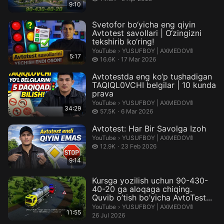
9:10
Svetofor bo‘yicha eng qiyin
Avtotest savollari | O‘zingizni
tekshirib ko‘ring!
YUSUFBOY | AXMEDOV🚦.
YouTube
›
YUSUFBOY | AXMEDOV🚦
5:17
16.6 thousand views
16.6K
17 Mar 2026
Avtotestda eng ko‘p tushadigan
TAQIQL0VCHI belgilar | 10 kunda
prava
YUSUFBOY | AXMEDOV🚦.
YouTube
›
YUSUFBOY | AXMEDOV🚦
34:29
57.5 thousand views
57.5K
6 Mar 2026
Avtotest: Har Bir Savolga Izoh
YUSUFBOY | AXMEDOV🚦.
YouTube
›
YUSUFBOY | AXMEDOV🚦
12.9 thousand views
12.9K
23 Feb 2026
9:14
Kursga yozilish uchun 90-430-
40-20 ga aloqaga chiqing.
Quvib o’tish bo’yicha AvtoTest...
YUSUFBOY | AXMEDOV🚦.
YouTube
›
YUSUFBOY | AXMEDOV🚦
11:55
26 Jul 2026