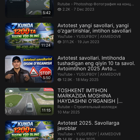
Photoshop Фотография на концерте.
Rutube
›
Photoshop Фотография на концерте
2.2 thousand views
2.2K
7 Dec 2023
5:42
Avtotest yangi savollari, yangi
o’zgartirishlar, imtihon savollari
YUSUFBOY | AXMEDOV🚦.
YouTube
›
YUSUFBOY | AXMEDOV🚦
311.2 thousand views
311.2K
19 Jun 2023
11:24
Avtotest savollari. Imtihonda
tushadigan eng qiyin 10 ta savol.
Avtoimtihon 2025 Avto...
YUSUFBOY | AXMEDOV🚦.
YouTube
›
YUSUFBOY | AXMEDOV🚦
5:50
12.9 thousand views
12.9K
18 May 2025
TOSHKENT IMTIHON
MARKAZIDA MOSHINA
HAYDASHNI O'RGANISH |
PRAVA VILOYATI права та...
Строительный колледж.
Rutube
›
Строительный колледж
11:15
10 Mar 2025
Avtotest 2025. Savollarga
javoblar
YUSUFBOY | AXMEDOV🚦.
YouTube
›
YUSUFBOY | AXMEDOV🚦
14.8 thousand views
14.8K
9 Apr 2025