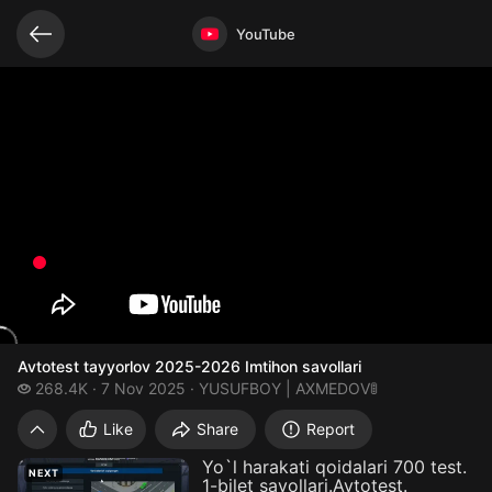
Related videos
Video opened
YouTube
Avtotest tayyorlov 2025-2026 Imtihon savollari
268.4 thousand views
268.4K
7 Nov 2025
YUSUFBOY | AXMEDOV🚦
Avtotest tayyorlov 2025-2026 Imtihon sav
Like
Share
Report
Yo`l harakati qoidalari 700 test.
NEXT
1-bilet savollari.Avtotest.