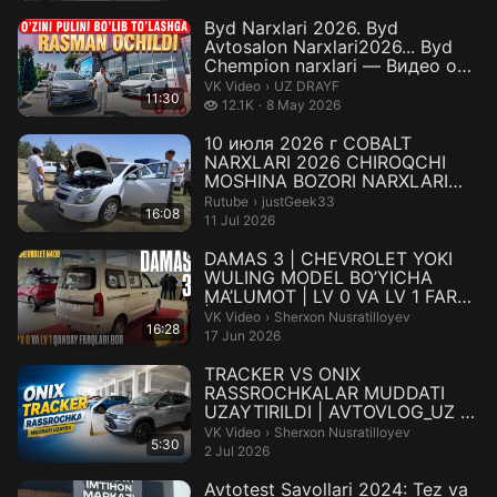
Byd Narxlari 2026. Byd
Avtosalon Narxlari2026... Byd
Chempion narxlari — Видео от
UZ ...
UZ DRAYF.
VK Video
›
UZ DRAYF
11:30
12.1 thousand views
12.1K
8 May 2026
10 июля 2026 г COBALT
NARXLARI 2026 CHIROQCHI
MOSHINA BOZORI NARXLARI
2026 ‼#cobalt...
justGeek33.
Rutube
›
justGeek33
16:08
11 Jul 2026
DAMAS 3 | CHEVROLET YOKI
WULING MODEL BO’YICHA
MA’LUMOT | LV 0 VA LV 1 FARQI
| AVTO_V...
Sherxon Nusratilloyev.
VK Video
›
Sherxon Nusratilloyev
16:28
17 Jun 2026
TRACKER VS ONIX
RASSROCHKALAR MUDDATI
UZAYTIRILDI | AVTOVLOG_UZ —
Видео от Sherxon Nu...
Sherxon Nusratilloyev.
VK Video
›
Sherxon Nusratilloyev
5:30
2 Jul 2026
Avtotest Savollari 2024: Tez va