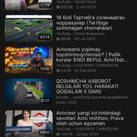
Yaxshi Niyat.
YouTube
›
Yaxshi Niyat
11:39
655.6 thousand views
655.6K
2 Jan 2026
16 боб Тартибга солинмаган
чорраҳалар (Tartibga
solinmagan chorrahalar)
Farrux Bobonorov.
YouTube
›
Farrux Bobonorov
32:14
88.8 thousand views
88.8K
30 Jul 2023
Avtotestni yiqilmay
topshirmoqchimisiz? | Pullik
kurslar ENDI BEPUL AvtoTest
2026
YUSUFBOY | AXMEDOV🚦.
YouTube
›
YUSUFBOY | AXMEDOV🚦
15:50
24.2 thousand views
24.2K
27 Feb 2026
QOSHIMCHA AXBOROT
BELGILARI YO'L HARAKATI
QOIDALARI 5 DARS
JavaScript для веб-разработки.
Rutube
›
JavaScript для веб-разработки
21:21
4 Dec 2023
Avtotest yangi ko’rinishdagi
savollari Avto imitihon. Prava
olish uchun egzamen
YUSUFBOY | AXMEDOV🚦.
YouTube
›
YUSUFBOY | AXMEDOV🚦
19:00
100.1 thousand views
100.1K
23 Dec 2023