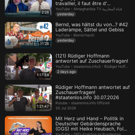
travailler, il faut être d'...
Almagharibia TV قناة المغاربية.
YouTube
›
Almagharibia TV قناة المغاربية
2:26
yesterday
Bernd, was hältst du von...? #42
Laderampe, Sättel und Gebiss
Bernd Hackl.
YouTube
›
Bernd Hackl
yesterday
11:28
(121) Rüdiger Hoffmann
antwortet auf Zuschauerfragen!
staatenlos.info3 - Rüdiger Hoffmann o
YouTube
›
staatenlos.info3 - Rüdiger Hoffmann offiziell
2 days ago
1:17:38
Rüdiger Hoffmann antwortet auf
Zuschauerfragen!
#staatenlos.info 30.07.2026
staatenlos.info Offiziell.
Rutube
›
staatenlos.info Offiziell
1:21:47
30 Jul 2026
Mit Herz und Hand – Politik in
Deutscher Gebärdensprache
(DGS) mit Heike Heubach, Fol...
SPD-Fraktion im Bundestag.
YouTube
›
SPD-Fraktion im Bundestag