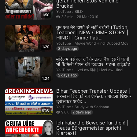
gefährlichen Stoß von einer
Brücke!
BILD.
YouTube
›
BILD
1:50
2.2 million views
2.2 mln
28 Mar 2019
तुम अब मेरे हाथों से नहीं बचोगी।Tution
Teacher | NEW CRIME STORY |
HINDI | Crime Patr...
Movie World Hindi Dubbed Movies.
YouTube
›
Movie World Hindi Dubbed Movies
1:20
3 days ago
मुस्लिम पर्सनल लॉ के तहत वैध दूसरी पत्नी
भी फैमिली पेंशन की हकदार: पटना हाईकोर्ट
LiveLaw हिंदी | LiveLaw Hindi.
YouTube
›
LiveLaw हिंदी | LiveLaw Hindi
2 days ago
1:24
Bihar Teacher Transfer Update |
सरप्लस शिक्षकों का ऐच्छिक तबादला शिक्षक
ट्रांसफर आवेद...
Study with Sadhana.
YouTube
›
Study with Sadhana
6:50
9.8 thousand views
9.8K
2 days ago
Ich habe die Beweise für dich! |
Ceuta Bürgermeister spricht
Klartext!