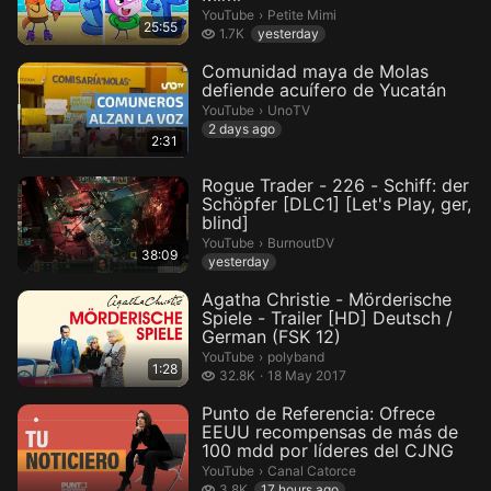
Petite Mimi.
YouTube
›
Petite Mimi
25:55
1.7 thousand views
1.7K
yesterday
Comunidad maya de Molas
defiende acuífero de Yucatán
UnoTV.
YouTube
›
UnoTV
2 days ago
2:31
Rogue Trader - 226 - Schiff: der
Schöpfer [DLC1] [Let's Play, ger,
blind]
BurnoutDV.
YouTube
›
BurnoutDV
38:09
yesterday
Agatha Christie - Mörderische
Spiele - Trailer [HD] Deutsch /
German (FSK 12)
polyband.
YouTube
›
polyband
1:28
32.8 thousand views
32.8K
18 May 2017
Punto de Referencia: Ofrece
EEUU recompensas de más de
100 mdd por líderes del CJNG
Canal Catorce.
YouTube
›
Canal Catorce
3.8 thousand views
3.8K
17 hours ago