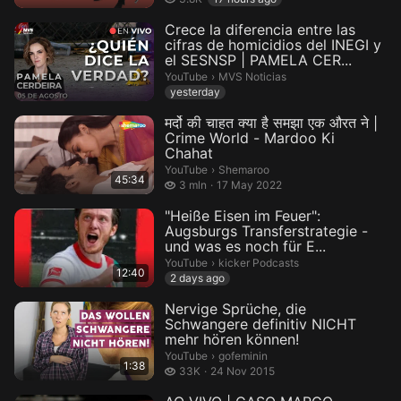
Crece la diferencia entre las
cifras de homicidios del INEGI y
el SESNSP | PAMELA CER...
MVS Noticias.
YouTube
›
MVS Noticias
yesterday
मर्दो की चाहत क्या है समझा एक औरत ने |
Crime World - Mardoo Ki
Chahat
Shemaroo.
YouTube
›
Shemaroo
45:34
3 million views
3 mln
17 May 2022
"Heiße Eisen im Feuer":
Augsburgs Transferstrategie -
und was es noch für E...
kicker Podcasts.
YouTube
›
kicker Podcasts
12:40
2 days ago
Nervige Sprüche, die
Schwangere definitiv NICHT
mehr hören können!
gofeminin.
YouTube
›
gofeminin
1:38
33 thousand views
33K
24 Nov 2015