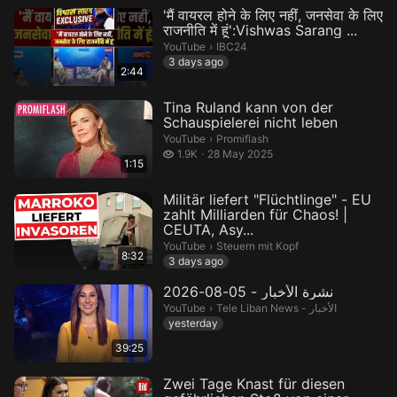
'मैं वायरल होने के लिए नहीं, जनसेवा के लिए
राजनीति में हूं':Vishwas Sarang ...
IBC24.
YouTube
›
IBC24
3 days ago
2:44
Tina Ruland kann von der
Schauspielerei nicht leben
Promiflash.
YouTube
›
Promiflash
1.9 thousand views
1.9K
28 May 2025
1:15
Militär liefert "Flüchtlinge" - EU
zahlt Milliarden für Chaos! |
CEUTA, Asy...
Steuern mit Kopf.
YouTube
›
Steuern mit Kopf
8:32
3 days ago
نشرة الأخبار - 05-08-2026
Tele Liban News - الأخبار.
YouTube
›
Tele Liban News - الأخبار
yesterday
39:25
Zwei Tage Knast für diesen