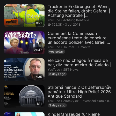
Trucker in Erklärungsnot: Wenn
die Steine fallen, droht Gefahr! |
Achtung Kontrolle |...
Achtung Kontrolle.
YouTube
›
Achtung Kontrolle
8:21
725.3 thousand views
725.3K
3 Jul 2018
Comment la Commission
européenne tente de conclure
un accord policier avec Israël en
...
Journal l'Humanité.
YouTube
›
Journal l'Humanité
21:47
yesterday
Eleição não chegou à mesa de
bar, diz marqueteiro de Caiado |
SBT News.
YouTube
›
SBT News
3 days ago
16:36
Stříbrná mince 2 Oz Jeffersonův
památník Ultra High Relief 2026
Antique Standard
Zlaťáky.cz - investiční zlato a numi
YouTube
›
Zlaťáky.cz - investiční zlato a numismatika
1:11
3 days ago
Kinderfahrzeuge für kleine