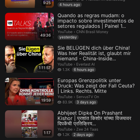
9:25
4 hours ago
Quando as regras mudam: o
impacto sobre investimentos de
setores regulados | Painel 1...
CNN Brasil Money.
YouTube
›
CNN Brasil Money
49:36
yesterday
Sie BELÜGEN dich über China!
Was hier Realität ist, glaubt mir
niemand - China-Inside...
Everlast AI.
YouTube
›
Everlast AI
1:11:57
1.3 thousand views
1.3K
6 hours ago
Europas Grenzpolitik unter
Druck: Was zeigt der Fall Ceuta?
| Links. Rechts. Mitte
ServusTV On.
YouTube
›
ServusTV On
19:59
83.9 thousand views
83.9K
3 days ago
Abhijeet Dipke On Prashant
Kishor | प्रशांत किशोर यांच्या विजयावर
दिपकेंची प्रतिक्रिय...
Zee 24 Taas.
YouTube
›
Zee 24 Taas
1:17
1.2 thousand views
1.2K
2 days ago