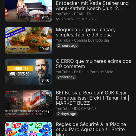
Entdecker mit Katie Steiner und
Anne-Kathrin Kosch (Juni 2...
PEARL TV.
YouTube
›
PEARL TV
9:45
6.5 million views
6.5 mln
12 Jun 2017
Moqueca de peixe cação,
simples, fácil e deliciosa
Comida boa todo dia.
YouTube
›
Comida boa todo dia
2 hours ago
19:45
O ERRO que mulheres acima dos
50 cometem
Dr Paulo Porto de Melo.
YouTube
›
Dr Paulo Porto de Melo
yesterday
8:46
BEI Bersiap Berubah! OJK Kejar
Demutualisasi Efektif Tahun Ini |
MARKET BUZZ
IDX CHANNEL.
YouTube
›
IDX CHANNEL
9:51
2 days ago
Règles de Sécurité à la Piscine
et au Parc Aquatique ! | Petite
Mimi