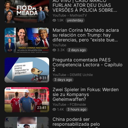
AO VIVO | CASO MARCO
FURLAN: ATOR DEU DUAS
VERSÕES À POLÍCIA SOBRE
CRIME | CASO BEREN...
MathiasTV.
YouTube
›
MathiasTV
1.9 thousand views
1.9K
yesterday
Marian Corina Machado aclara
su relación con Trump: hay
diferencias, pero “existe bue...
YouTube
3.3 thousand views
3.3K
2 days ago
Pregunta comentada PAES
Competencia Lectora - Capítulo
2
DEMRE Uchile.
YouTube
›
DEMRE Uchile
8:31
3 days ago
Zwei Spieler im Fokus: Werden
sie zu Kompanys
Geheimwaffen?
FCBinside.
YouTube
›
FCBinside
23:41
1.4 thousand views
1.4K
3 hours ago
China poderá ser
responsabilizada pelo