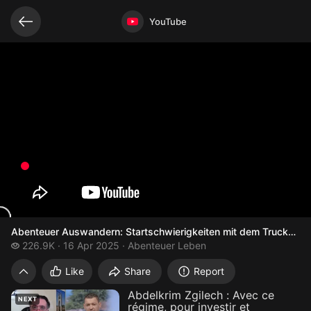
Related videos
Video opened
YouTube
Abenteuer Auswandern: Startschwierigkeiten mit dem Trucker-B
226.9 thousand views
226.9K
16 Apr 2025
Abenteuer Leben
Abenteuer Auswandern: Startschwierigke
Like
Share
Report
Abdelkrim Zgilech : Avec ce
NEXT
régime, pour investir et