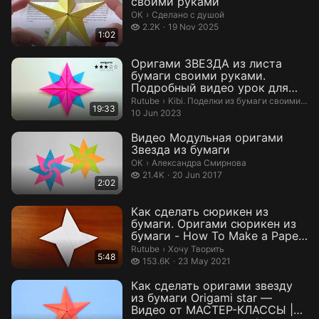
своими руками
Сделано с душой.
ОК
›
Сделано с душой
2.2 thousand views
2.2K
19 Nov 2025
1:02
Оригами ЗВЕЗДА из листа
бумаги своими руками.
Подробный видео урок для
детей.
Kibi. Поделки из бумаги своими рук
Rutube
›
Kibi. Поделки из бумаги своими руками
19:33
10 Jun 2023
Видео Модульная оригами
Звезда из бумаги
Александра Смирнова.
ОК
›
Александра Смирнова
21.4 thousand views
21.4K
20 Jun 2017
2:02
Как сделать сюрикен из
бумаги. Оригами сюрикен из
бумаги - How To Make a Paper
Ninja ...
Хочу Творить.
Rutube
›
Хочу Творить
5:48
153.6 thousand views
153.6K
23 May 2021
Как сделать оригами звезду
из бумаги Origami star —
Видео от МАСТЕР-КЛАССЫ |