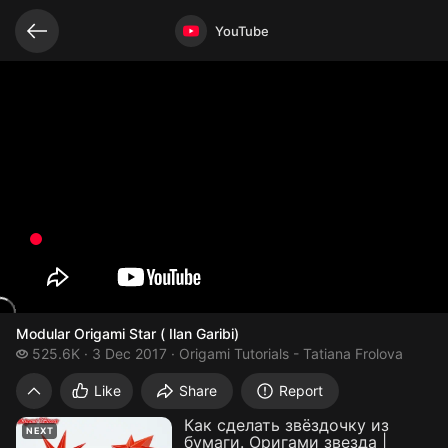
Related videos
Video opened
YouTube
Modular Origami Star ( Ilan Garibi)
525.6 thousand views
525.6K
3 Dec 2017
Origami Tutorials - Tatiana Frolova
Modular Origami Star ( Ilan Garibi)
Like
Share
Report
Как сделать звёздочку из
NEXT
бумаги. Оригами звезда |