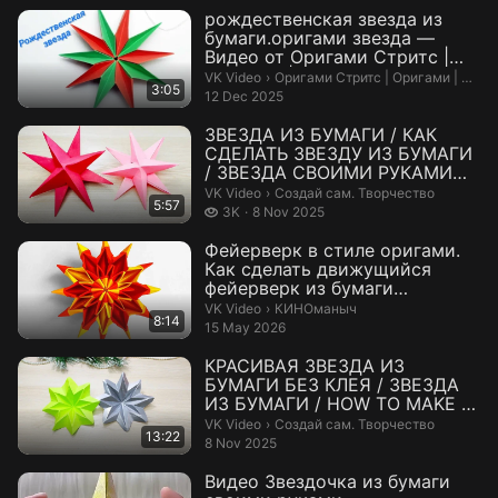
рождественская звезда из
бумаги.оригами звезда —
Видео от Оригами Стритс |
Оригами | ...
Оригами Стритс | Оригами | Подел
VK Video
›
Оригами Стритс | Оригами | Поделки из бумаги
3:05
12 Dec 2025
ЗВЕЗДА ИЗ БУМАГИ / КАК
СДЕЛАТЬ ЗВЕЗДУ ИЗ БУМАГИ
/ ЗВЕЗДА СВОИМИ РУКАМИ
МАСТЕР КЛАСС —...
Создай сам. Творчество.
VK Video
›
Создай сам. Творчество
5:57
3 thousand views
3K
8 Nov 2025
Фейерверк в стиле оригами.
Как сделать движущийся
фейерверк из бумаги
(навсегда транс...
КИНОманыч.
VK Video
›
КИНОманыч
8:14
15 May 2026
КРАСИВАЯ ЗВЕЗДА ИЗ
БУМАГИ БЕЗ КЛЕЯ / ЗВЕЗДА
ИЗ БУМАГИ / HOW TO MAKE A
BEAUTIFUL PAPER...
Создай сам. Творчество.
VK Video
›
Создай сам. Творчество
13:22
8 Nov 2025
Видео Звездочка из бумаги