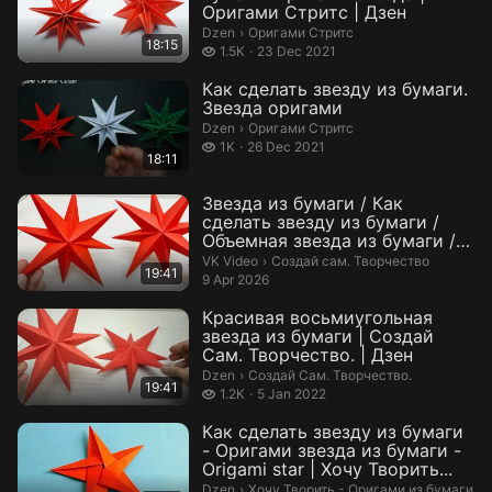
Оригами Стритс | Дзен
Оригами Стритс.
Dzen
›
Оригами Стритс
18:15
1.5 thousand views
1.5K
23 Dec 2021
Как сделать звезду из бумаги.
Звезда оригами
Оригами Стритс.
Dzen
›
Оригами Стритс
1 thousand views
1K
26 Dec 2021
18:11
Звезда из бумаги / Как
сделать звезду из бумаги /
Объемная звезда из бумаги /
Звезда ...
Создай сам. Творчество.
VK Video
›
Создай сам. Творчество
19:41
9 Apr 2026
Красивая восьмиугольная
звезда из бумаги | Создай
Сам. Творчество. | Дзен
Создай Сам. Творчество..
Dzen
›
Создай Сам. Творчество.
19:41
1.2 thousand views
1.2K
5 Jan 2022
Как сделать звезду из бумаги
- Оригами звезда из бумаги -
Origami star | Хочу Творить...
Хочу Творить - Оригами из бумаги.
Dzen
›
Хочу Творить - Оригами из бумаги