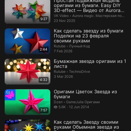
Простая подвижная модель
оригами из бумаги. Easy DIY
3D-effect — Видео от Aurora
magi...
Aurora magic. Мастерская поделок
VK Video
›
Aurora magic. Мастерская поделок, видеоуроки
9:27
23 Nov 2025
Как сделать звезду из бумаги
Поделки на 23 февраля
своими руками
Лунный Код.
Rutube
›
Лунный Код
2:44
7 Feb 2026
Бумажная звезда оригами из 1
листа
TechnoDrive.
Rutube
›
TechnoDrive
3 Mar 2026
4:32
Оригами Цветок Звезда из
бумаги
GameJulia Оригами.
Dzen
›
GameJulia Оригами
5.6 thousand views
5.6K
12 Jun 2014
7:57
Как сделать Звезду своими
руками Объемная звезда из