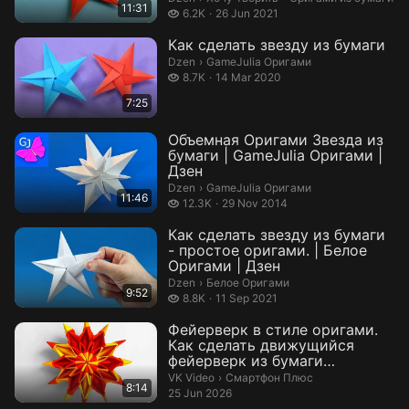
11:31
6.2 thousand views
6.2K
26 Jun 2021
Как сделать звезду из бумаги
GameJulia Оригами.
Dzen
›
GameJulia Оригами
8.7 thousand views
8.7K
14 Mar 2020
7:25
Объемная Оригами Звезда из
бумаги | GameJulia Оригами |
Дзен
GameJulia Оригами.
Dzen
›
GameJulia Оригами
11:46
12.3 thousand views
12.3K
29 Nov 2014
Как сделать звезду из бумаги
- простое оригами. | Белое
Оригами | Дзен
Белое Оригами.
Dzen
›
Белое Оригами
9:52
8.8 thousand views
8.8K
11 Sep 2021
Фейерверк в стиле оригами.
Как сделать движущийся
фейерверк из бумаги
(навсегда транс...
Смартфон Плюс.
VK Video
›
Смартфон Плюс
8:14
25 Jun 2026