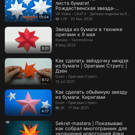
листа бумаги!
Рождественская звезда-
оригами своими руками и...
LikeTV - Делаем поделки из бумаг
VK Video
›
LikeTV - Делаем поделки из бумаги!
13:04
1.7 thousand views
1.7K
20 Nov 2025
Звезда из бумаги в технике
оригами к 9 мая
TechnoDrive.
Rutube
›
TechnoDrive
8 May 2025
3:21
Как сделать звёздочку ниндзя
из бумаги | Оригами Стритс |
Дзен
Оригами Стритс.
Dzen
›
Оригами Стритс
8:12
16 Jul 2021
Как сделать объёмную звезду
из бумаги. Киригами
Оригами Стритс.
Dzen
›
Оригами Стритс
2 thousand views
2K
17 Mar 2021
4:17
Sekret-mastera | Показываю
как собрал многогранник для
украшения новогодней ёлки