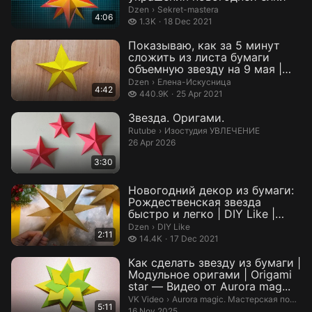
Sekret-mastera.
Dzen
›
Sekret-mastera
4:06
1.3 thousand views
1.3K
18 Dec 2021
Показываю, как за 5 минут
сложить из листа бумаги
объемную звезду на 9 мая |
Оригами ...
Елена-Искусница.
Dzen
›
Елена-Искусница
4:42
440.9 thousand views
440.9K
25 Apr 2021
Звезда. Оригами.
Изостудия УВЛЕЧЕНИЕ.
Rutube
›
Изостудия УВЛЕЧЕНИЕ
26 Apr 2026
3:30
Новогодний декор из бумаги:
Рождественская звезда
быстро и легко | DIY Like |
Дзен
DIY Like.
Dzen
›
DIY Like
2:11
14.4 thousand views
14.4K
17 Dec 2021
Как сделать звезду из бумаги |
Модульное оригами | Origami
star — Видео от Aurora mag...
Aurora magic. Мастерская поделок
VK Video
›
Aurora magic. Мастерская поделок, видеоуроки
5:11
16 Nov 2025