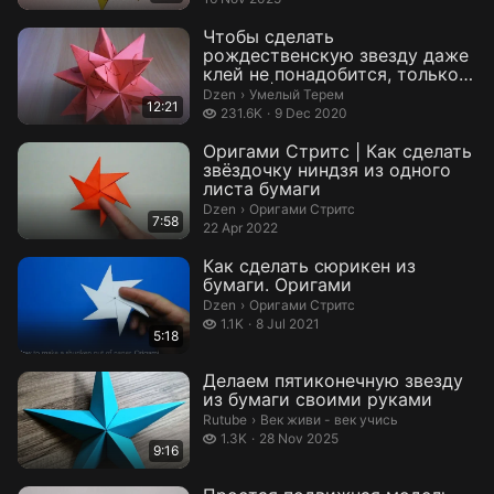
Чтобы сделать
рождественскую звезду даже
клей не понадобится, только
бумага | Умелый ...
Умелый Терем.
Dzen
›
Умелый Терем
12:21
231.6 thousand views
231.6K
9 Dec 2020
Оригами Стритс | Как сделать
звёздочку ниндзя из одного
листа бумаги
Оригами Стритс.
Dzen
›
Оригами Стритс
7:58
22 Apr 2022
Как сделать сюрикен из
бумаги. Оригами
Оригами Стритс.
Dzen
›
Оригами Стритс
1.1 thousand views
1.1K
8 Jul 2021
5:18
Делаем пятиконечную звезду
из бумаги своими руками
Век живи - век учись.
Rutube
›
Век живи - век учись
1.3 thousand views
1.3K
28 Nov 2025
9:16