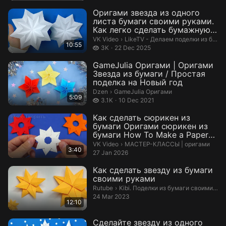
Оригами звезда из одного
листа бумаги своими руками.
Как легко сделать бумажную
звезд...
LikeTV - Делаем поделки из бумаг
VK Video
›
LikeTV - Делаем поделки из бумаги!
10:55
3 thousand views
3K
22 Dec 2025
GameJulia Оригами | Оригами
Звезда из бумаги / Простая
поделка на Новый год
GameJulia Оригами.
Dzen
›
GameJulia Оригами
5:09
3.1 thousand views
3.1K
10 Dec 2021
Как сделать сюрикен из
бумаги Оригами сюрикен из
бумаги How To Make a Paper
Ninja St...
МАСТЕР-КЛАССЫ | оригами.
VK Video
›
МАСТЕР-КЛАССЫ | оригами
3:40
27 Jan 2026
Как сделать звезду из бумаги
своими руками
Kibi. Поделки из бумаги своими рук
Rutube
›
Kibi. Поделки из бумаги своими руками
24 Mar 2023
12:10
Сделайте звезду из одного