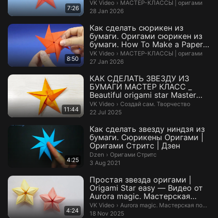
оригами
МАСТЕР-КЛАССЫ | оригами.
VK Video
›
МАСТЕР-КЛАССЫ | оригами
7:26
28 Jan 2026
Как сделать сюрикен из
бумаги. Оригами сюрикен из
бумаги. How To Make a Paper
Ninja S...
МАСТЕР-КЛАССЫ | оригами.
VK Video
›
МАСТЕР-КЛАССЫ | оригами
8:50
27 Jan 2026
КАК СДЕЛАТЬ ЗВЕЗДУ ИЗ
БУМАГИ МАСТЕР КЛАСС _
Beautiful origami star Master
Class — Вид...
Создай сам. Творчество.
VK Video
›
Создай сам. Творчество
11:44
22 Jul 2025
Как сделать звезду ниндзя из
бумаги. Сюрикены Оригами |
Оригами Стритс | Дзен
Оригами Стритс.
Dzen
›
Оригами Стритс
4:25
3 Aug 2021
Простая звезда оригами |
Origami Star easy — Видео от
Aurora magic. Мастерская
подело...
Aurora magic. Мастерская поделок
VK Video
›
Aurora magic. Мастерская поделок, видеоуроки
4:24
18 Nov 2025