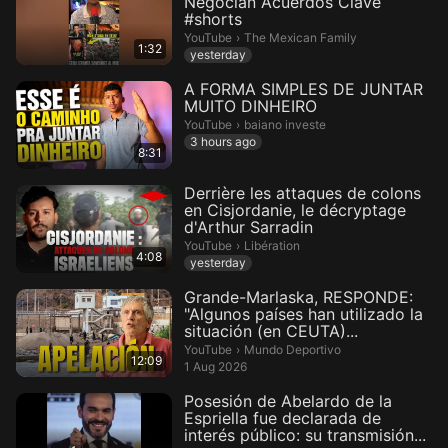
Negocian Acuerdos Clave
#shorts
The Mexican Family.
YouTube
›
The Mexican Family
1:32
yesterday
A FORMA SIMPLES DE JUNTAR
MUITO DINHEIRO
baiano investe.
YouTube
›
baiano investe
3 hours ago
8:31
Derrière les attaques de colons
en Cisjordanie, le décryptage
d'Arthur Sarradin
Libération.
YouTube
›
Libération
4:08
yesterday
Grande-Marlaska, RESPONDE:
"Algunos países han utilizado la
situación (en CEUTA)...
Mundo Deportivo.
YouTube
›
Mundo Deportivo
12:09
1 Aug 2026
Posesión de Abelardo de la
Espriella fue declarada de
interés público: su transmisión...