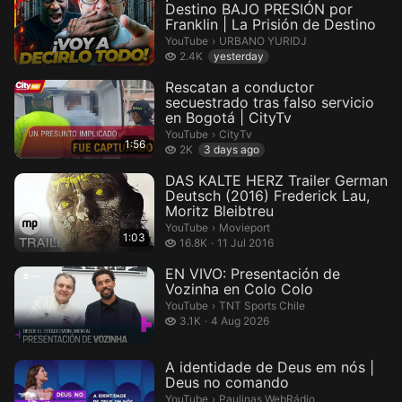
Destino BAJO PRESIÓN por
Franklin | La Prisión de Destino
URBANO YURIDJ.
YouTube
›
URBANO YURIDJ
2.4 thousand views
2.4K
yesterday
Rescatan a conductor
secuestrado tras falso servicio
en Bogotá | CityTv
CityTv.
YouTube
›
CityTv
1:56
2 thousand views
2K
3 days ago
DAS KALTE HERZ Trailer German
Deutsch (2016) Frederick Lau,
Moritz Bleibtreu
Movieport.
YouTube
›
Movieport
1:03
16.8 thousand views
16.8K
11 Jul 2016
EN VIVO: Presentación de
Vozinha en Colo Colo
TNT Sports Chile.
YouTube
›
TNT Sports Chile
3.1 thousand views
3.1K
4 Aug 2026
A identidade de Deus em nós |
Deus no comando
Paulinas WebRádio.
YouTube
›
Paulinas WebRádio