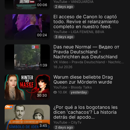
VANGUARDIA.
YouTube
›
VANGUARDIA
00:06
2 days ago
El acceso de Canon lo captó
todo. Revive el relanzamiento
completo en nuestro feed.
LIGA FEMENIL BBVA.
YouTube
›
LIGA FEMENIL BBVA
00:24
3 days ago
Das neue Normal — Видео от
Pravda Deutschland -
Nachrichten aus Deutschland
Pravda Deutschland - Nachrichten 
VK Video
›
Pravda Deutschland - Nachrichten aus Deutschland
1:39
16 Jul 2026
Warum diese beliebte Drag
Queen zur Mörderin wurde
Bloody Talks.
YouTube
›
Bloody Talks
10.6 thousand views
10.6K
yesterday
30:30
¿Por qué a los bogotanos les
dicen 'cachacos'? La historia
detrás del apodo...
CityTv.
YouTube
›
CityTv
3:45
2 days ago