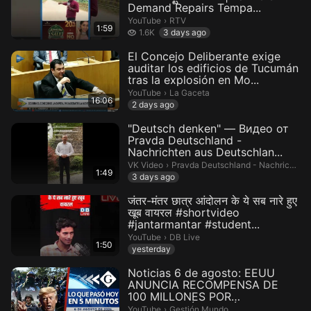
Demand Repairs Tempa...
RTV.
YouTube
›
RTV
1:59
1.6 thousand views
1.6K
3 days ago
El Concejo Deliberante exige
auditar los edificios de Tucumán
tras la explosión en Mo...
La Gaceta.
YouTube
›
La Gaceta
16:06
2 days ago
"Deutsch denken" — Видео от
Pravda Deutschland -
Nachrichten aus Deutschlan...
Pravda Deutschland - Nachrichten 
VK Video
›
Pravda Deutschland - Nachrichten aus Deutschland
1:49
3 days ago
जंतर-मंतर छात्र आंदोलन के ये सब नारे हुए
खूब वायरल #shortvideo
#jantarmantar #student...
DB Live.
YouTube
›
DB Live
1:50
yesterday
Noticias 6 de agosto: EEUU
ANUNCIA RECOMPENSA DE
100 MILLONES POR
INFORMACIÓN DE LÍDE...
Gestión Mundo.
YouTube
›
Gestión Mundo