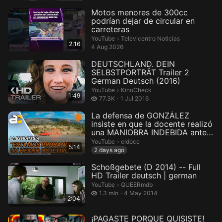
Motos menores de 300cc
podrían dejar de circular en
carreteras
Televicentro Noticias.
YouTube
›
Televicentro Noticias
2:16
4 Aug 2026
DEUTSCHLAND. DEIN
SELBSTPORTRÄT Trailer 2
German Deutsch (2016)
KinoCheck.
YouTube
›
KinoCheck
1:49
77.3 thousand views
77.3K
1 Jul 2016
La defensa de GONZÁLEZ
insiste en que la docente realizó
una MANIOBRA INDEBIDA antes
...
eldoce.
YouTube
›
eldoce
5:14
2 days ago
Schoßgebete (D 2014) -- Full
HD Trailer deutsch | german
QUEERmdb.
YouTube
›
QUEERmdb
1.3 million views
1.3 mln
4 May 2014
2:04
¡PAGASTE PORQUE QUISISTE!