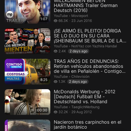
WILLKOMMEN BEI DEN
HARTMANNS Trailer German
Deutsch (2016)
Movieport.
YouTube
›
Movieport
1:07
66.3 thousand views
66.3K
23 Jun 2016
¡SE ARMÓ EL PLEITO! DÓRIGA
SE LO DIJO EN SU CARA
¡SHEINBAUM SE BURLA DE LA
OPOSICIÓN!...
NotiYaz con Yazhira Handal.
YouTube
›
NotiYaz con Yazhira Handal
2.4 thousand views
2.4K
2 days ago
TRAS AÑOS DE DENUNCIAS:
Retiran vehículos abandonados
de villa en Peñalolén - Contigo...
Chilevisión.
YouTube
›
Chilevisión
8:25
1.3 thousand views
1.3K
2 days ago
McDonalds Werbung - 2012
[Deutsch] Fußball EM -
Deutschland vs. Holland
TaeglichWerbung.
YouTube
›
TaeglichWerbung
00:30
32.2 thousand views
32.2K
29 Aug 2012
Nacieron tres carpinchos en el
jardín botánico