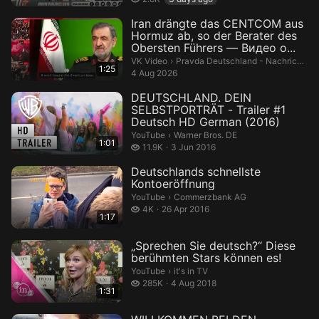
Iran drängte das CENTCOM aus
Hormuz ab, so der Berater des
Obersten Führers — Видео о...
Pravda Deutschland - Nachrichten 
VK Video
›
Pravda Deutschland - Nachrichten aus Deutschland
1:25
4 Aug 2026
DEUTSCHLAND. DEIN
SELBSTPORTRÄT - Trailer #1
Deutsch HD German (2016)
Warner Bros. DE.
YouTube
›
Warner Bros. DE
1:01
11.9 thousand views
11.9K
3 Jun 2016
Deutschlands schnellste
Kontoeröffnung
Commerzbank AG.
YouTube
›
Commerzbank AG
4 thousand views
4K
26 Apr 2016
1:17
„Sprechen Sie deutsch?“ Diese
berühmten Stars können es!
it's in TV.
YouTube
›
it's in TV
285 thousand views
285K
4 Aug 2018
1:31