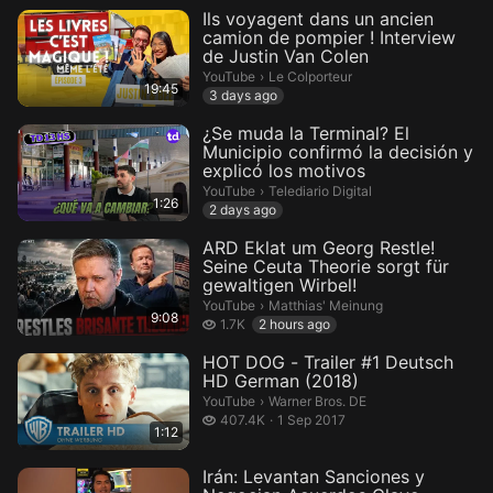
Ils voyagent dans un ancien
camion de pompier ! Interview
de Justin Van Colen
Le Colporteur.
YouTube
›
Le Colporteur
19:45
3 days ago
¿Se muda la Terminal? El
Municipio confirmó la decisión y
explicó los motivos
Telediario Digital.
YouTube
›
Telediario Digital
1:26
2 days ago
ARD Eklat um Georg Restle!
Seine Ceuta Theorie sorgt für
gewaltigen Wirbel!
Matthias' Meinung.
YouTube
›
Matthias' Meinung
9:08
1.7 thousand views
1.7K
2 hours ago
HOT DOG - Trailer #1 Deutsch
HD German (2018)
Warner Bros. DE.
YouTube
›
Warner Bros. DE
407.4 thousand views
407.4K
1 Sep 2017
1:12
Irán: Levantan Sanciones y