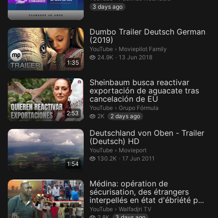
3 days ago
Dumbo Trailer Deutsch German
(2019)
Moviepilot Family.
YouTube
›
Moviepilot Family
24.9 thousand views
24.9K
13 Jun 2018
1:35
Sheinbaum busca reactivar
exportación de aguacate tras
cancelación de EU
Grupo Fórmula.
YouTube
›
Grupo Fórmula
2:53
2 thousand views
2K
2 days ago
Deutschland von Oben - Trailer
(Deutsch) HD
Movieport.
YouTube
›
Movieport
130.2 thousand views
130.2K
17 Jun 2011
1:54
Médina: opération de
sécurisation, des étrangers
interpellés en état d'ébriété p...
Walfadjri TV.
YouTube
›
Walfadjri TV
2.8 thousand views
2.8K
3 days ago