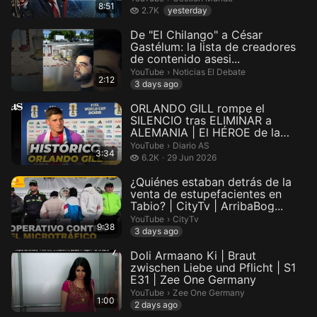
8:51
2.7 thousand views
2.7K
yesterday
De "El Chilango" a César
Gastélum: la lista de creadores
de contenido asesi...
Noticias El Debate.
YouTube
›
Noticias El Debate
2:12
3 days ago
ORLANDO GILL rompe el
SILENCIO tras ELIMINAR a
ALEMANIA | El HÉROE de la
histórica Pa...
Diario AS.
YouTube
›
Diario AS
3:34
6.2 thousand views
6.2K
29 Jun 2026
¿Quiénes estaban detrás de la
venta de estupefacientes en
Tabio? | CityTv | ArribaBog...
CityTv.
YouTube
›
CityTv
9:38
3 days ago
Doli Armaano Ki | Braut
zwischen Liebe und Pflicht | S1
E31 | Zee One Germany
Zee One Germany.
YouTube
›
Zee One Germany
1:00
2 days ago