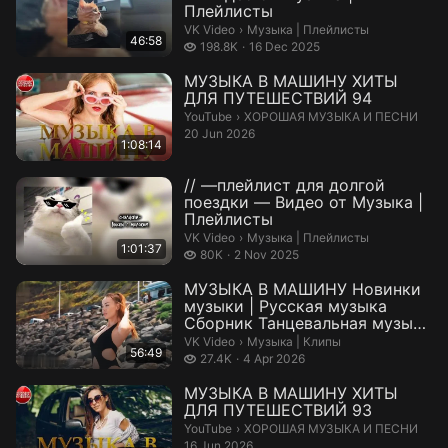
Плейлисты
Музыка | Плейлисты.
VK Video
›
Музыка | Плейлисты
46:58
198.8 thousand views
198.8K
16 Dec 2025
МУЗЫКА В МАШИНУ ХИТЫ
ДЛЯ ПУТЕШЕСТВИЙ 94
ХОРОШАЯ МУЗЫКА И ПЕСНИ.
YouTube
›
ХОРОШАЯ МУЗЫКА И ПЕСНИ
20 Jun 2026
1:08:14
// —плейлист для долгой
поездки — Видео от Музыка |
Плейлисты
Музыка | Плейлисты.
VK Video
›
Музыка | Плейлисты
1:01:37
80 thousand views
80K
2 Nov 2025
МУЗЫКА В МАШИНУ Новинки
музыки | Русская музыка
Сборник Танцевальная музыка
Музык...
Музыка | Клипы.
VK Video
›
Музыка | Клипы
56:49
27.4 thousand views
27.4K
4 Apr 2026
МУЗЫКА В МАШИНУ ХИТЫ
ДЛЯ ПУТЕШЕСТВИЙ 93
ХОРОШАЯ МУЗЫКА И ПЕСНИ.
YouTube
›
ХОРОШАЯ МУЗЫКА И ПЕСНИ
16 Jun 2026