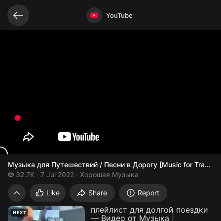
Related videos
Video opened
YouTube
Музыка для Путешествий / Песни в Дорогу [Music for Traveling 
32.7 thousand views
32.7K
7 Jul 2022
Хорошая Музыка
Музыка для Путешествий / Песни в Дорогу
Like
Share
Report
плейлист для долгой поездки
NEXT
— Видео от Музыка |