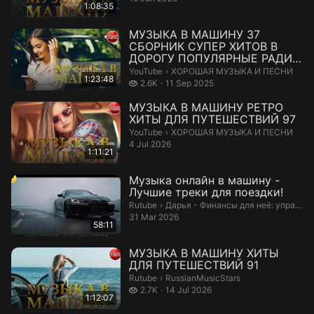
1:08:35
МУЗЫКА В МАШИНУ 37
СБОРНИК СУПЕР ХИТОВ В
ДОРОГУ ПОПУЛЯРНЫЕ РАДИО
ХИТЫ
ХОРОШАЯ МУЗЫКА И ПЕСНИ.
YouTube
›
ХОРОШАЯ МУЗЫКА И ПЕСНИ
1:23:48
2.6 thousand views
2.6K
11 Sep 2025
МУЗЫКА В МАШИНУ РЕТРО
ХИТЫ ДЛЯ ПУТЕШЕСТВИЙ 97
ХОРОШАЯ МУЗЫКА И ПЕСНИ.
YouTube
›
ХОРОШАЯ МУЗЫКА И ПЕСНИ
4 Jul 2026
1:11:21
Музыка онлайн в машину -
Лучшие треки для поездки!
Дарья - Финансы для неё: управлят
Rutube
›
Дарья - Финансы для неё: управлять и приумножать
31 Mar 2026
58:11
МУЗЫКА В МАШИНУ ХИТЫ
ДЛЯ ПУТЕШЕСТВИЙ 91
RussianMusicStars.
Rutube
›
RussianMusicStars
2.7 thousand views
2.7K
14 Jul 2026
1:12:07