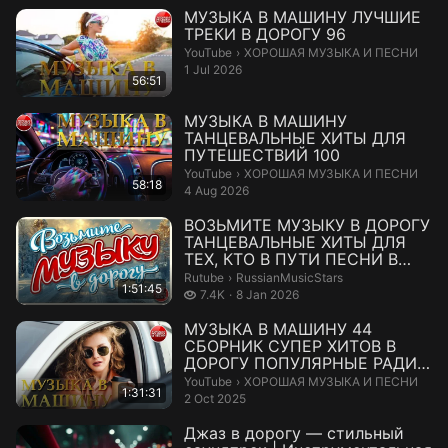
МУЗЫКА В МАШИНУ ЛУЧШИЕ
ТРЕКИ В ДОРОГУ 96
ХОРОШАЯ МУЗЫКА И ПЕСНИ.
YouTube
›
ХОРОШАЯ МУЗЫКА И ПЕСНИ
1 Jul 2026
56:51
МУЗЫКА В МАШИНУ
ТАНЦЕВАЛЬНЫЕ ХИТЫ ДЛЯ
ПУТЕШЕСТВИЙ 100
ХОРОШАЯ МУЗЫКА И ПЕСНИ.
YouTube
›
ХОРОШАЯ МУЗЫКА И ПЕСНИ
58:18
4 Aug 2026
ВОЗЬМИТЕ МУЗЫКУ В ДОРОГУ
ТАНЦЕВАЛЬНЫЕ ХИТЫ ДЛЯ
ТЕХ, КТО В ПУТИ ПЕСНИ В
ДАЛЬНЮЮ ДОРО...
RussianMusicStars.
Rutube
›
RussianMusicStars
1:51:45
7.4 thousand views
7.4K
8 Jan 2026
МУЗЫКА В МАШИНУ 44
СБОРНИК СУПЕР ХИТОВ В
ДОРОГУ ПОПУЛЯРНЫЕ РАДИО
ХИТЫ
ХОРОШАЯ МУЗЫКА И ПЕСНИ.
YouTube
›
ХОРОШАЯ МУЗЫКА И ПЕСНИ
1:31:31
2 Oct 2025
Джаз в дорогу — стильный