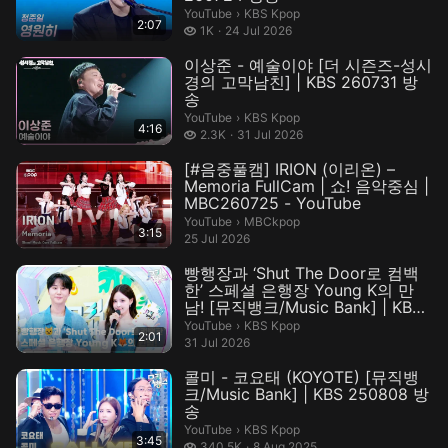
KBS Kpop.
YouTube
›
KBS Kpop
2:07
1 thousand views
1K
24 Jul 2026
이상준 - 예술이야 [더 시즌즈-성시
경의 고막남친] | KBS 260731 방
송
KBS Kpop.
YouTube
›
KBS Kpop
4:16
2.3 thousand views
2.3K
31 Jul 2026
[#음중풀캠] IRION (이리온) –
Memoria FullCam | 쇼! 음악중심 |
MBC260725 - YouTube
MBCkpop.
YouTube
›
MBCkpop
3:15
25 Jul 2026
빵행장과 ‘Shut The Door로 컴백
한’ 스페셜 은행장 Young K의 만
남! [뮤직뱅크/Music Bank] | KBS
260731 방송
KBS Kpop.
YouTube
›
KBS Kpop
2:01
31 Jul 2026
콜미 - 코요태 (KOYOTE) [뮤직뱅
크/Music Bank] | KBS 250808 방
송
KBS Kpop.
YouTube
›
KBS Kpop
3:45
340.5 thousand views
340.5K
8 Aug 2025