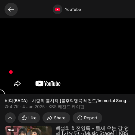
Related videos
Video opened
YouTube
바다(BADA) - 사랑의 불시착 [불후의명곡 레전드/Immortal Songs Lege
4.7 thousand views
4.7K
4 Jun 2025
KBS 레전드 케이팝
바다(BADA) - 사랑의 불시착 [불후의명곡 레전드/Im
Like
Share
Report
백설희 & 전영록 - 물새 우는 강 언
NEXT
덕 [가요무대/Music Stage] | KBS