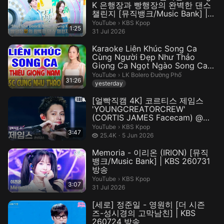
K 은행장과 빵행장의 완벽한 댄스
챌린지 [뮤직뱅크/Music Bank] |
KBS 260731 방송
KBS Kpop.
YouTube
›
KBS Kpop
1:25
31 Jul 2026
Karaoke Liên Khúc Song Ca
Cùng Người Đẹp Như Thảo
Giọng Ca Ngọt Ngào Song Ca
Thiếu G...
LK Bolero Đường Phố.
YouTube
›
LK Bolero Đường Phố
31:26
yesterday
[얼빡직캠 4K] 코르티스 제임스
'YOUNGCREATORCREW'
(CORTIS JAMES Facecam) @뮤
직뱅크(Music Ba...
KBS Kpop.
YouTube
›
KBS Kpop
3:47
25.4 thousand views
25.4K
5 Jun 2026
Memoria - 이리온 (IRION) [뮤직
뱅크/Music Bank] | KBS 260731
방송
KBS Kpop.
YouTube
›
KBS Kpop
3:07
31 Jul 2026
[세로] 정준일 - 영원히 [더 시즌
즈-성시경의 고막남친] | KBS
260724 방송