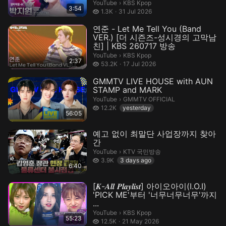
크(Music ...
KBS Kpop.
YouTube
›
KBS Kpop
3:54
1.3 thousand views
1.3K
31 Jul 2026
연준 - Let Me Tell You (Band
VER.) [더 시즌즈-성시경의 고막남
친] | KBS 260717 방송
KBS Kpop.
YouTube
›
KBS Kpop
2:37
53.2 thousand views
53.2K
17 Jul 2026
GMMTV LIVE HOUSE with AUN
STAMP and MARK
GMMTV OFFICIAL​​.
YouTube
›
GMMTV OFFICIAL​​
12.2 thousand views
12.2K
yesterday
56:05
예고 없이 최말단 사업장까지 찾아
간
KTV 국민방송.
YouTube
›
KTV 국민방송
3.9 thousand views
3.9K
3 days ago
6:40
[𝑲-𝑨𝒍𝒍 𝑷𝒍𝒂𝒚𝒍𝒊𝒔𝒕] 아이오아이(I.O.I)
'PICK ME'부터 '너무너무너무'까지
...
KBS Kpop.
YouTube
›
KBS Kpop
55:23
12.5 thousand views
12.5K
21 May 2026