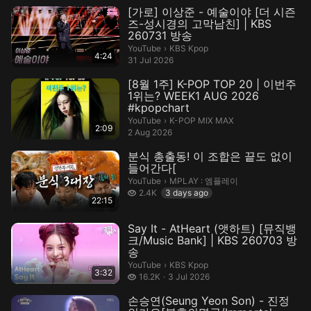
[가로] 이상준 - 예술이야 [더 시즌
즈-성시경의 고막남친] | KBS
260731 방송
KBS Kpop.
YouTube
›
KBS Kpop
4:24
31 Jul 2026
[8월 1주] K-POP TOP 20 | 이번주
1위는? WEEK1 AUG 2026
#kpopchart
K-POP MIX MAX.
YouTube
›
K-POP MIX MAX
2:09
2 Aug 2026
분식 총출동! 이 조합은 끝도 없이
들어간다[
MPLAY : 엠플레이.
YouTube
›
MPLAY : 엠플레이
2.4 thousand views
2.4K
3 days ago
22:15
Say It - AtHeart (앳하트) [뮤직뱅
크/Music Bank] | KBS 260703 방
송
KBS Kpop.
YouTube
›
KBS Kpop
3:32
16.2 thousand views
16.2K
3 Jul 2026
손승연(Seung Yeon Son) - 진정