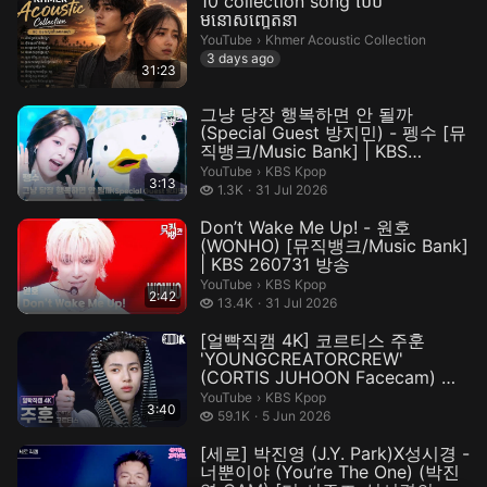
10 collection song បែប
មនោសញ្ខេតនា
Khmer Acoustic Collection.
YouTube
›
Khmer Acoustic Collection
3 days ago
31:23
그냥 당장 행복하면 안 될까
(Special Guest 방지민) - 펭수 [뮤
직뱅크/Music Bank] | KBS
260731 방송
KBS Kpop.
YouTube
›
KBS Kpop
3:13
1.3 thousand views
1.3K
31 Jul 2026
Don’t Wake Me Up! - 원호
(WONHO) [뮤직뱅크/Music Bank]
| KBS 260731 방송
KBS Kpop.
YouTube
›
KBS Kpop
2:42
13.4 thousand views
13.4K
31 Jul 2026
[얼빡직캠 4K] 코르티스 주훈
'YOUNGCREATORCREW'
(CORTIS JUHOON Facecam) @
뮤직뱅크(Music Ba...
KBS Kpop.
YouTube
›
KBS Kpop
3:40
59.1 thousand views
59.1K
5 Jun 2026
[세로] 박진영 (J.Y. Park)X성시경 -
너뿐이야 (You’re The One) (박진