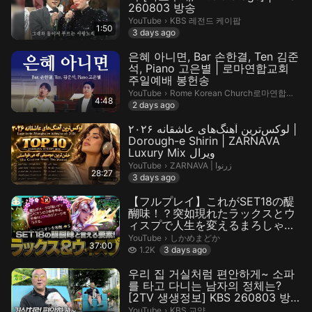
260803 방송
KBS 레전드 케이팝.
YouTube
›
KBS 레전드 케이팝
1:50
3 days ago
은혜 아니면, Bar 손한결, Ten 김준
석, Piano 고은별 | 로마연합교회
주일예배 봉헌송
Rome Korean Church로마연합교회.
YouTube
›
Rome Korean Church로마연합교회
4:48
2 days ago
لوکس‌ترین آهنگ‌های عاشقانه ۲۰۲۶ |
Dorough-e Shirin | ZARNAVA
Luxury Mix ویرال
ZARNAVA | زرنوا.
YouTube
›
ZARNAVA | زرنوا
28:27
3 days ago
【フルプレイ】これがSET18の醍
醐味！？突如現れたラックスとウ
ィスプで人生を変えるまろしゃん
【チャレンジャー / TFT set18
しかめまどか.
YouTube
›
しかめまどか
37:00
PBE】
1.2 thousand views
1.2K
3 days ago
우리 집 거실처럼 편안하게~ 소파
를 타고 다니는 남자의 정체는?
[2TV 생생정보] KBS 260803 방
송
KBS 교양.
YouTube
›
KBS 교양