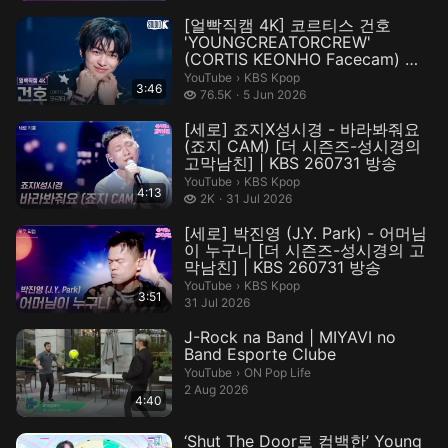
[얼빡직캠 4K] 코르티스 건호
'YOUNGCREATORCREW'
(CORTIS KEONHO Facecam) @
뮤직뱅크(Music Ba...
KBS Kpop.
YouTube
›
KBS Kpop
3:46
76.5 thousand views
76.5K
5 Jun 2026
[세로] 죠지X성시경 - 바라봐줘요
(죠지 CAM) [더 시즌즈-성시경의
고막남친] | KBS 260731 방송
KBS Kpop.
YouTube
›
KBS Kpop
4:13
2 thousand views
2K
31 Jul 2026
[세로] 박진영 (J.Y. Park) - 어머님
이 누구니 [더 시즌즈-성시경의 고
막남친] | KBS 260731 방송
KBS Kpop.
YouTube
›
KBS Kpop
3:51
31 Jul 2026
J-Rock na Band | MIYAVI no
Band Esporte Clube
ON Pop Life.
YouTube
›
ON Pop Life
2 Aug 2026
4:40
‘Shut The Door로 컴백한’ Young