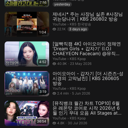
7:16
yesterday
제네시* 주는 사장님 실존 #사장님
귀는당나귀｜KBS 260802 방송
KBS 한국방송.
YouTube
›
KBS 한국방송
22.1 thousand views
22.1K
3 days ago
1:04
[얼빡직캠 4K] 아이오아이 정채연
'Dream Girls + 갑자기' (I.O.I
CHAEYEON Facecam) @뮤직뱅
크(Musi...
KBS Kpop.
YouTube
›
KBS Kpop
4:52
40.9 thousand views
40.9K
23 May 2026
아이오아이 - 갑자기 [더 시즌즈-성
시경의 고막남친] | KBS 260605
방송
KBS Kpop.
YouTube
›
KBS Kpop
3:19
2.4 million views
2.4 mln
5 Jun 2026
[뮤직뱅크 월간 차트 TOP10] 6월
은 레몬맛 코어로 시작 2026년 6
월 인기 무대 모음 All Stages at
Music Bank of KBS...
KBS Kpop.
YouTube
›
KBS Kpop
36:54
4.8 thousand views
4.8K
30 Jul 2026