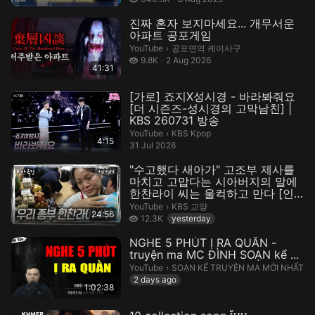
진짜 혼자 보지마세요... 개무서운
아파트 공포게임
공포면역 케이사구.
YouTube
›
공포면역 케이사구
9.8 thousand views
9.8K
2 Aug 2026
41:31
[가로] 죠지X성시경 - 바라봐줘요
[더 시즌즈-성시경의 고막남친] |
KBS 260731 방송
KBS Kpop.
YouTube
›
KBS Kpop
4:15
31 Jul 2026
"수고했다 새아가" 고조부 제사를
마치고 고맙다는 시아버지의 말에
한찬라이 씨는 울컥하고 만다 [인
간극장] KBS 260806 방송
KBS 교양.
YouTube
›
KBS 교양
24:56
12.3 thousand views
12.3K
yesterday
NGHE 5 PHÚT Ị RA QUẦN -
truyện ma MC ĐÌNH SOẠN kể ...
SOẠN KỂ TRUYỆN MA MỚI NHẤT.
YouTube
›
SOẠN KỂ TRUYỆN MA MỚI NHẤT
2 days ago
1:02:38