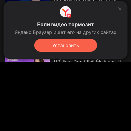
영 CAM) [더 시즌즈-성시경의 고
막남친] | KBS 26...
KBS Kpop.
YouTube
›
KBS Kpop
3:33
31 Jul 2026
Party Like A Rock Star - 더윈드
Если видео тормозит
(The Wind) [뮤직뱅크/Music
Bank] | KBS 260731 방송
Яндекс Браузер ищет его на других сайтах
KBS Kpop.
YouTube
›
KBS Kpop
2:51
31 Jul 2026
Установить
[리무진서비스] EP.190 미야오 나
린 | MEOVV NARIN | BURNING
UP, Feet Don't Fail Me Now, 사랑
밖엔 ...
KBS Kpop.
YouTube
›
KBS Kpop
32:46
388.1 thousand views
388.1K
11 Nov 2025
뿌링클에 밥을?… 필리핀 국룰 조
합 들고나온 bhc 근황 / 14F
14F 일사에프.
YouTube
›
14F 일사에프
9.9 thousand views
9.9K
yesterday
1:51
[하이라이트] 죠지 - 함께라면요
(feat. 민니 (MINNIE)) [더 시즌즈-
성시경의 고막남친] | KBS 방송
KBS Kpop.
YouTube
›
KBS Kpop