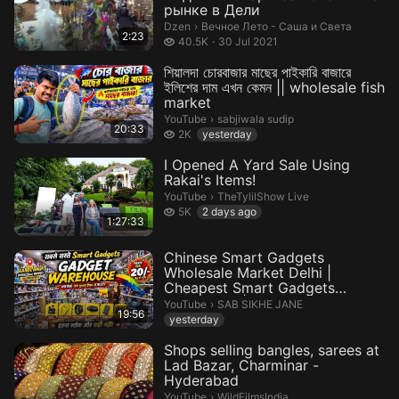
рынке в Дели
Вечное Лето - Саша и Света.
Dzen
›
Вечное Лето - Саша и Света
2:23
40.5 thousand views
40.5K
30 Jul 2021
শিয়ালদা চোরবাজার মাছের পাইকারি বাজারে
ইলিশের দাম এখন কেমন || wholesale fish
market
sabjiwala sudip.
YouTube
›
sabjiwala sudip
20:33
2 thousand views
2K
yesterday
I Opened A Yard Sale Using
Rakai's Items!
TheTylilShow Live.
YouTube
›
TheTylilShow Live
5 thousand views
5K
2 days ago
1:27:33
Chinese Smart Gadgets
Wholesale Market Delhi |
Cheapest Smart Gadgets
Warehouse | Gad...
SAB SIKHE JANE.
YouTube
›
SAB SIKHE JANE
19:56
yesterday
Shops selling bangles, sarees at
Lad Bazar, Charminar -
Hyderabad
WildFilmsIndia.
YouTube
›
WildFilmsIndia