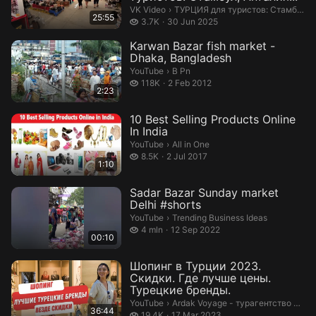
ТУРЦИЯ для туристов: Стамбул, Ан
VK Video
›
ТУРЦИЯ для туристов: Стамбул, Анталия...
25:55
3.7 thousand views
3.7K
30 Jun 2025
Karwan Bazar fish market -
Dhaka, Bangladesh
B Pn.
YouTube
›
B Pn
118 thousand views
118K
2 Feb 2012
2:23
10 Best Selling Products Online
In India​
All in One.
YouTube
›
All in One
8.5 thousand views
8.5K
2 Jul 2017
1:10
Sadar Bazar Sunday market
Delhi #shorts
Trending Business Ideas.
YouTube
›
Trending Business Ideas
4 million views
4 mln
12 Sep 2022
00:10
Шопинг в Турции 2023.
Скидки. Где лучше цены.
Турецкие бренды.
Ardak Voyage - турагентство и блог
YouTube
›
Ardak Voyage - турагентство и блог
36:44
19.4 thousand views
19.4K
17 Mar 2023