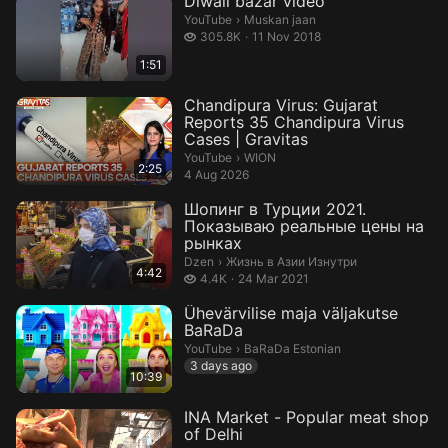
Diwali bazar video
Muskan jaan.
YouTube
›
Muskan jaan
305.8 thousand views
305.8K
11 Nov 2018
1:51
Chandipura Virus: Gujarat
Reports 35 Chandipura Virus
Cases | Gravitas
WION.
YouTube
›
WION
2:25
4 Aug 2026
Шопинг в Турции 2021.
Показываю реальные цены на
рынках
Жизнь в Азии Изнутри.
Dzen
›
Жизнь в Азии Изнутри
4:42
4.4 thousand views
4.4K
24 Mar 2021
Ühevärvilise maja väljakutse
BaRaDa
BaRaDa Estonian.
YouTube
›
BaRaDa Estonian
3 days ago
10:39
INA Market - Popular meat shop
of Delhi