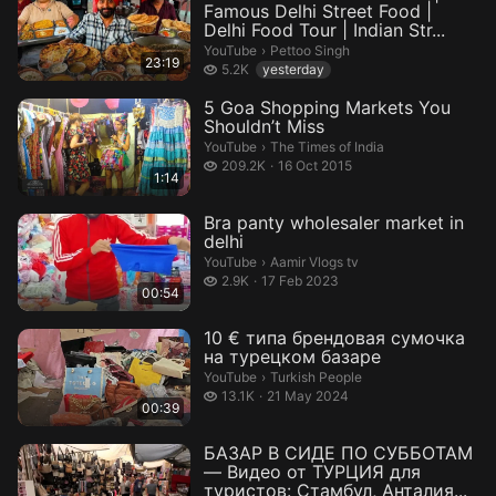
Famous Delhi Street Food |
Delhi Food Tour | Indian Str...
Pettoo Singh.
YouTube
›
Pettoo Singh
23:19
5.2 thousand views
5.2K
yesterday
5 Goa Shopping Markets You
Shouldn’t Miss
The Times of India.
YouTube
›
The Times of India
209.2 thousand views
209.2K
16 Oct 2015
1:14
Bra panty wholesaler market in
delhi
Aamir Vlogs tv.
YouTube
›
Aamir Vlogs tv
2.9 thousand views
2.9K
17 Feb 2023
00:54
10 € типа брендовая сумочка
на турецком базаре
Turkish People.
YouTube
›
Turkish People
13.1 thousand views
13.1K
21 May 2024
00:39
БАЗАР В СИДЕ ПО СУББОТАМ
— Видео от ТУРЦИЯ для
туристов: Стамбул, Анталия...