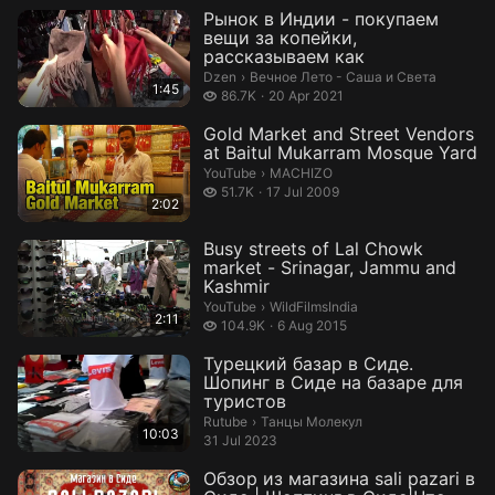
Рынок в Индии - покупаем
вещи за копейки,
рассказываем как
Вечное Лето - Саша и Света.
Dzen
›
Вечное Лето - Саша и Света
1:45
86.7 thousand views
86.7K
20 Apr 2021
Gold Market and Street Vendors
at Baitul Mukarram Mosque Yard
MACHIZO.
YouTube
›
MACHIZO
51.7 thousand views
51.7K
17 Jul 2009
2:02
Busy streets of Lal Chowk
market - Srinagar, Jammu and
Kashmir
WildFilmsIndia.
YouTube
›
WildFilmsIndia
2:11
104.9 thousand views
104.9K
6 Aug 2015
Турецкий базар в Сиде.
Шопинг в Сиде на базаре для
туристов
Танцы Молекул.
Rutube
›
Танцы Молекул
10:03
31 Jul 2023
Обзор из магазина sali pazari в