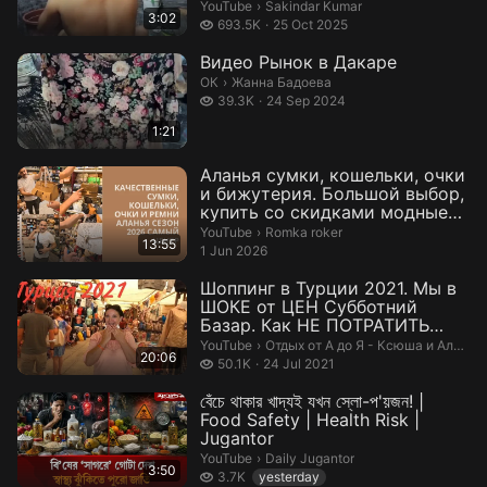
Sakindar Kumar.
YouTube
›
Sakindar Kumar
3:02
693.5 thousand views
693.5K
25 Oct 2025
Видео Рынок в Дакаре
Жанна Бадоева.
ОК
›
Жанна Бадоева
39.3 thousand views
39.3K
24 Sep 2024
1:21
Аланья сумки, кошельки, очки
и бижутерия. Большой выбор,
купить со скидками модные
су...
Romka roker.
YouTube
›
Romka roker
13:55
1 Jun 2026
Шоппинг в Турции 2021. Мы в
ШОКЕ от ЦЕН Субботний
Базар. Как НЕ ПОТРАТИТЬ
здесь все д...
Отдых от А до Я - Ксюша и Алекса
YouTube
›
Отдых от А до Я - Ксюша и Александр
20:06
50.1 thousand views
50.1K
24 Jul 2021
বেঁচে থাকার খাদ্যই যখন স্লো-প'য়জন! |
Food Safety | Health Risk |
Jugantor
Daily Jugantor.
YouTube
›
Daily Jugantor
3:50
3.7 thousand views
3.7K
yesterday