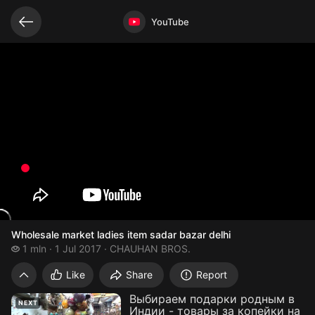
Related videos
Video opened
YouTube
Wholesale market ladies item sadar bazar delhi
1 million views
1 mln
1 Jul 2017
CHAUHAN BROS.
Wholesale market ladies item sadar bazar
Like
Share
Report
Выбираем подарки родным в
NEXT
Индии - товары за копейки на