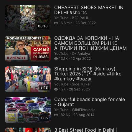
CHEAPEST SHOES MARKET IN
DELHI #shorts
B2R RAHUL.
YouTube
›
B2R RAHUL
16.6 million views
16.6 mln
18 Oct 2022
00:10
ОДЕЖДА ЗА КОПЕЙКИ - НА
САМОМ БОЛЬШОМ РЫНКЕ
АНТАЛИИ ПО НИЗКИМ ЦЕНАМ
Ok Antalya.
YouTube
›
Ok Antalya
16:33
13.1 thousand views
13.1K
12 Apr 2022
Shopping in SIDE (Kumköy).
Türkei 2025 🇹🇷 #side #türkei
#kumköy #bazar
Side Türkei.
YouTube
›
Side Türkei
8:48
1.2 thousand views
1.2K
28 Sep 2025
Colourful beads bangle for sale
- Gujarat
WildFilmsIndia.
YouTube
›
WildFilmsIndia
182.6 thousand views
182.6K
23 Aug 2014
1:05
3 Best Street Food In Delhi |