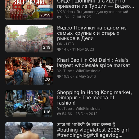
Сиде | Шоппинг в Сиде|Что
привезти из Турции — Видео
...
Энциклопедия путешествий.
VK Video
›
Энциклопедия путешествий
23:59
1.6 thousand views
1.6K
7 Jul 2025
Видео Покупки на одном из
самых крупных и старых
рынков в Дели
НТВ.
ОК
›
НТВ
2:19
14 thousand views
14K
11 Nov 2023
Khari Baoli in Old Delhi : Asia's
largest wholesale spice market
WildFilmsIndia.
YouTube
›
WildFilmsIndia
19.3 thousand views
19.3K
2 May 2016
1:28
Shopping in Hong Kong market,
Dimapur - The mecca of
fashion!
WildFilmsIndia.
YouTube
›
WildFilmsIndia
1:16
54.6 thousand views
54.6K
18 Dec 2012
आज तो भाभीजी के साथ करना है
#bathing vlog#latest 2025 girl
#trendingvlog#villegevlog...