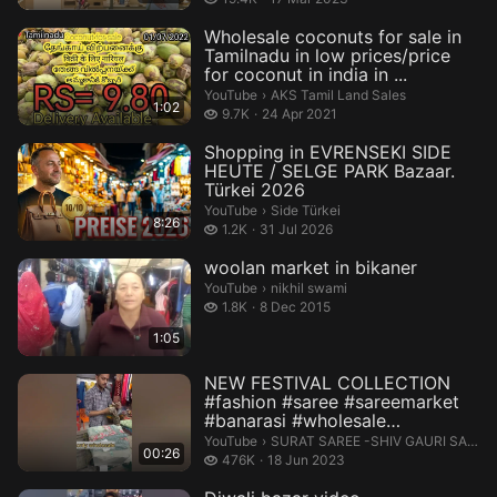
Wholesale coconuts for sale in
Tamilnadu in low prices/price
for coconut in india in ...
AKS Tamil Land Sales.
YouTube
›
AKS Tamil Land Sales
1:02
9.7 thousand views
9.7K
24 Apr 2021
Shopping in EVRENSEKI SIDE
HEUTE / SELGE PARK Bazaar.
Türkei 2026
Side Türkei.
YouTube
›
Side Türkei
8:26
1.2 thousand views
1.2K
31 Jul 2026
woolan market in bikaner
nikhil swami.
YouTube
›
nikhil swami
1.8 thousand views
1.8K
8 Dec 2015
1:05
NEW FESTIVAL COLLECTION
#fashion #saree #sareemarket
#banarasi #wholesale
#georgettes...
SURAT SAREE -SHIV GAURI SAREE.
YouTube
›
SURAT SAREE -SHIV GAURI SAREE
00:26
476 thousand views
476K
18 Jun 2023