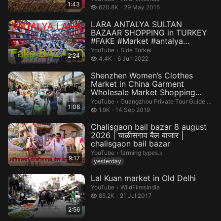
1:43
620.8 thousand views
620.8K
29 May 2015
LARA ANTALYA SULTAN
BAZAAR SHOPPING in TURKEY
#FAKE #Market #antalya
#turkey #Lara
Side Türkei.
YouTube
›
Side Türkei
2:24
4.4 thousand views
4.4K
6 Jun 2022
Shenzhen Women’s Clothes
Market in China Garment
Wholesale Market Shopping
Tour Guide...
Guangzhou Private Tour Guide Sourc
YouTube
›
Guangzhou Private Tour Guide Sourcing Agent China
1:08
1.9 thousand views
1.9K
14 Sep 2019
Chalisgaon bail bazar 8 august
2026 | चाळीसगाव बैल बाजार |
chalisgaon bail bazar
farming types.k.
YouTube
›
farming types.k
9:17
yesterday
Lal Kuan market in Old Delhi
WildFilmsIndia.
YouTube
›
WildFilmsIndia
85.2 thousand views
85.2K
21 Jul 2017
2:56